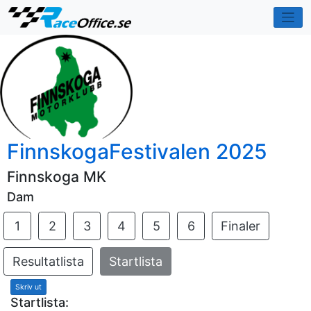
FinnskogaFestivalen 2025
Finnskoga MK
Dam
1
2
3
4
5
6
Finaler
Resultatlista
Startlista
Skriv ut
Startlista: