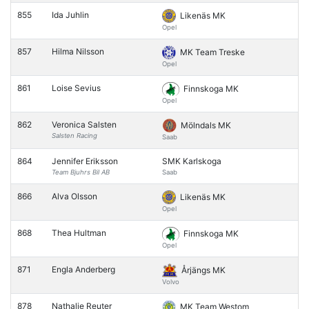
855
Ida Juhlin
Likenäs MK
Opel
857
Hilma Nilsson
MK Team Treske
Opel
861
Loise Sevius
Finnskoga MK
Opel
862
Veronica Salsten
Mölndals MK
Salsten Racing
Saab
864
Jennifer Eriksson
SMK Karlskoga
Team Bjuhrs Bil AB
Saab
866
Alva Olsson
Likenäs MK
Opel
868
Thea Hultman
Finnskoga MK
Opel
871
Engla Anderberg
Årjängs MK
Volvo
878
Nathalie Reuter
MK Team Westom