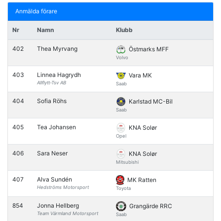
Anmälda förare
Nr
Namn
Klubb
402
Thea Myrvang
Östmarks MFF
Volvo
403
Linnea Hagrydh
Vara MK
Allflytt-Tsv AB
Saab
404
Sofia Röhs
Karlstad MC-Bil
Saab
405
Tea Johansen
KNA Solør
Opel
406
Sara Neser
KNA Solør
Mitsubishi
407
Alva Sundén
MK Ratten
Hedströms Motorsport
Toyota
854
Jonna Hellberg
Grangärde RRC
Team Värmland Motorsport
Saab