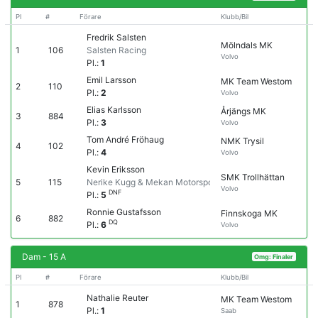
Pl
#
Förare
Klubb/Bil
Fredrik Salsten
Mölndals MK
1
106
Salsten Racing
Volvo
Pl.:
1
Emil Larsson
MK Team Westom
2
110
Pl.:
2
Volvo
Elias Karlsson
Årjängs MK
3
884
Pl.:
3
Volvo
Tom André Fröhaug
NMK Trysil
4
102
Pl.:
4
Volvo
Kevin Eriksson
SMK Trollhättan
5
115
Nerike Kugg & Mekan Motorsport
Volvo
DNF
Pl.:
5
Ronnie Gustafsson
Finnskoga MK
6
882
DQ
Pl.:
6
Volvo
Dam - 15 A
Omg: Finaler
Pl
#
Förare
Klubb/Bil
Nathalie Reuter
MK Team Westom
1
878
Pl.:
1
Saab