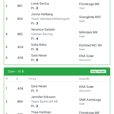
Loise Sevius
Finnskoga MK
2
861
Pl.:
2
Opel
Jonna Hellberg
Grangärde RRC
3
854
Team Värmland Motorsport
Saab
Pl.:
3
Veronica Salsten
Mölndals MK
4
862
Salsten Racing
Saab
Pl.:
4
Sofia Röhs
Karlstad MC-Bil
5
404
Pl.:
5
Saab
Sara Neser
KNA Solør
6
406
Pl.:
6
Mitsubishi
Dam - 10 B
Omg: Finaler
Pl
#
Förare
Klubb/Bil
Sara Neser
KNA Solør
1
406
Pl.:
1
Mitsubishi
Jennifer Eriksson
SMK Karlskoga
2
864
Team Bjuhrs Bil AB
Saab
Pl.:
2
Thea Hultman
Finnskoga MK