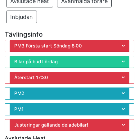
Avslutade heat
Avanmälda förare
Inbjudan
Tävlingsinfo
PM3 Första start Söndag 8:00
Bilar på bud Lördag
Återstart 17:30
PM2
PM1
Justeringar gällande deladebilar!
Avslutade Heat