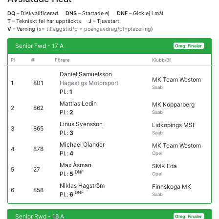
DQ
– Diskvalificerad
DNS
– Startade ej
DNF
– Gick ej i mål
T
– Tekniskt fel har upptäckts
J
– Tjuvstart
V
– Varning (
s= tilläggstid/p = poängavdrag/pl=placering
)
Senior Fwd - 17 A
Omg: Finaler
Pl
#
Förare
Klubb/Bil
Daniel Samuelsson
MK Team Westom
1
801
Hagestigs Motorsport
Saab
Pl.:
1
Mattias Ledin
MK Kopparberg
2
862
Pl.:
2
Saab
Linus Svensson
Lidköpings MSF
3
865
Pl.:
3
Saab
Michael Olander
MK Team Westom
4
878
Pl.:
4
Opel
Max Åsman
SMK Eda
5
27
DNF
Pl.:
5
Opel
Niklas Hagström
Finnskoga MK
6
858
DNF
Pl.:
6
Saab
Senior Rwd - 16 A
Omg: Finaler