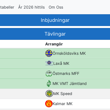
tabeller
År 2026 hittils
Om Oss
Inbjudningar
Tävlingar
Arrangör
Örnsköldsviks MK
Laxå MK
Östmarks MFF
MK VMT Jämtland
MK Speed
Kalmar MK