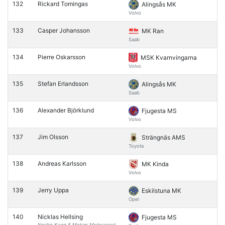
132
Rickard Tomingas
Alingsås MK
Volvo
133
Casper Johansson
MK Ran
Saab
134
Pierre Oskarsson
MSK Kvarnvingarna
Volvo
135
Stefan Erlandsson
Alingsås MK
Saab
136
Alexander Björklund
Fjugesta MS
Volvo
137
Jim Olsson
Strängnäs AMS
Toyota
138
Andreas Karlsson
MK Kinda
Volvo
139
Jerry Uppa
Eskilstuna MK
Opel
140
Nicklas Hellsing
Fjugesta MS
Nerike Kugg & Mekan Motorsport