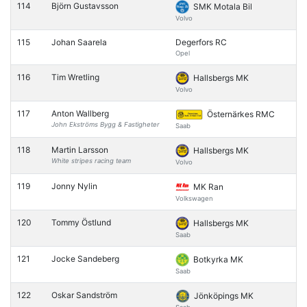
114
Björn Gustavsson
SMK Motala Bil
Volvo
115
Johan Saarela
Degerfors RC
Opel
116
Tim Wretling
Hallsbergs MK
Volvo
117
Anton Wallberg
Östernärkes RMC
John Ekströms Bygg & Fastigheter
Saab
118
Martin Larsson
Hallsbergs MK
White stripes racing team
Volvo
119
Jonny Nylin
MK Ran
Volkswagen
120
Tommy Östlund
Hallsbergs MK
Saab
121
Jocke Sandeberg
Botkyrka MK
Saab
122
Oskar Sandström
Jönköpings MK