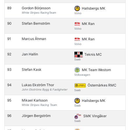
89
Gordon Börjesson
Hallsbergs MK
White Stripes RacingTeam
Volvo
90
Stefan Bernström
MK Ran
Volvo
91
Marcus Åhman
MK Ran
Volvo
92
Jan Hallin
Teknis MC
Saab
93
Stefan Kask
MK Team Westom
Volkswagen
94
Lukas Ekström Thor
Östernärkes RMC
John Ekströms Bygg & Fastigheter
Saab
95
Mikael Karlsson
Hallsbergs MK
White Stripes Racing Team
Saab
96
Jörgen Bergström
SMK Vingåker
Saab