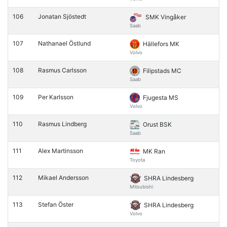
106
Jonatan Sjöstedt
SMK Vingåker
Saab
107
Nathanael Östlund
Hällefors MK
Volvo
108
Rasmus Carlsson
Filipstads MC
Saab
109
Per Karlsson
Fjugesta MS
Volvo
110
Rasmus Lindberg
Orust BSK
Saab
111
Alex Martinsson
MK Ran
Toyota
112
Mikael Andersson
SHRA Lindesberg
Mitsubishi
113
Stefan Öster
SHRA Lindesberg
Volvo