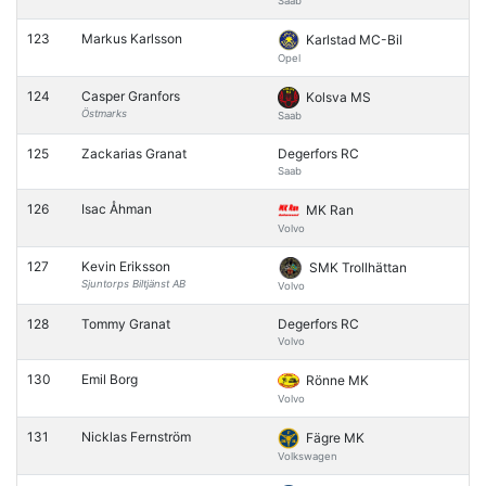
Saab
123
Markus Karlsson
Karlstad MC-Bil
Opel
124
Casper Granfors
Kolsva MS
Östmarks
Saab
125
Zackarias Granat
Degerfors RC
Saab
126
Isac Åhman
MK Ran
Volvo
127
Kevin Eriksson
SMK Trollhättan
Sjuntorps Biltjänst AB
Volvo
128
Tommy Granat
Degerfors RC
Volvo
130
Emil Borg
Rönne MK
Volvo
131
Nicklas Fernström
Fägre MK
Volkswagen