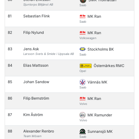
Sjuntorps Biltjänst AB
Saab
81
Sebastian Flink
MK Ran
Saab
82
Filip Nylund
MK Ran
Volkswagen
83
Jens Ask
Stockholms BK
Larsson Svets & Smide i Uppsala AB
Saab
84
Elias Mattsson
Östernärkes RMC
Opel
85
Johan Sandow
Vännäs MK
Saab
86
Filip Bernström
MK Ran
Volvo
87
Kim Åström
MK Ramunder
Volvo
88
Alexander Renbro
Sunnansjö MK
Team Mösen
Saab