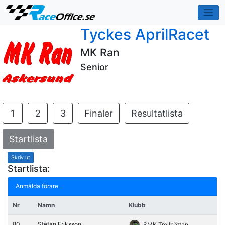
Tyckes AprilRacet
MK Ran
Senior
1
2
3
Finaler
Resultatlista
Startlista
Skriv ut
Startlista:
Anmälda förare
Nr
Namn
Klubb
80
Stefan Eriksson
SMK Trollhättan