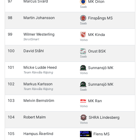
97
Marcus Svärd
MK Orion
Saab
98
Martin Johansson
Finspångs MS
Saab
99
Wilmer Westerling
MK Kinda
SkrotSmart
Volvo
100
David Ståhl
Orust BSK
Saab
101
Micke Ludde Heed
Sunnansjö MK
Team Rävvåla Räjsing
Volvo
102
Markus Karlsson
Sunnansjö MK
Team Rävvåla Räjsing
Saab
103
Melvin Bernström
MK Ran
Volvo
104
Robert Malm
SHRA Lindesberg
Volvo
105
Hampus Åkerlind
Flens MS
Volvo