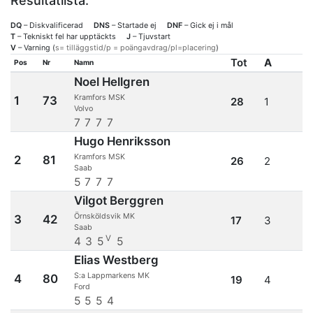
Resultatlista:
DQ
– Diskvalificerad
DNS
– Startade ej
DNF
– Gick ej i mål
T
– Tekniskt fel har upptäckts
J
– Tjuvstart
V
– Varning (
s= tilläggstid/p = poängavdrag/pl=placering
)
Tot
A
Pos
Nr
Namn
Noel Hellgren
Kramfors MSK
1
73
28
1
Volvo
7
7
7
7
Hugo Henriksson
Kramfors MSK
2
81
26
2
Saab
5
7
7
7
Vilgot Berggren
Örnsköldsvik MK
3
42
17
3
Saab
V
4
3
5
5
Elias Westberg
S:a Lappmarkens MK
4
80
19
4
Ford
5
5
5
4