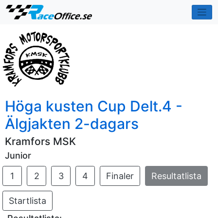
Höga kusten Cup Delt.4 -
Älgjakten 2-dagars
Kramfors MSK
Junior
1
2
3
4
Finaler
Resultatlista
Startlista