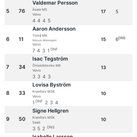
Valdemar Persson
Åsele MS
5
76
17
5
Volvo
4
4
4
5
Aaron Andersson
Timrå MK
DNS
6
11
15
6
Nilsson Motorsport
Volvo
DNF
7
4
3
1
Isac Tegström
Örnsköldsviks MK
7
34
13
Volvo
3
3
4
3
Lovisa Byström
Kramfors MSK
8
33
10
Volvo
DNF
1
2
3
4
Signe Hellgren
Kramfors MSK
9
50
10
Saab
DNS
3
5
2
Isabelle Larsson