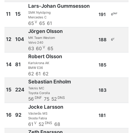
Lars-Johan Gummsesson
SMK Nyköping
11
15
191
DNF
6
Mercedes C
V
65
65
61
Jörgen Olsson
MK Team Westom
12
104
188
V
6
Volvo 240
V
63
60
65
Robert Olsson
Karlskrona AK
14
81
185
BMW E36
62
61
62
Sebastian Enholm
Teknis MC
15
224
183
Toyota Corolla
DNF
DNS
56
75
52
Jocke Larsson
Västerås MS
16
92
181
Skoda Fabia
V
DNS
61
52
68
Zeth Enarsson