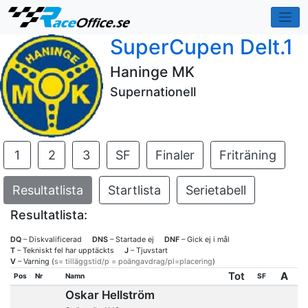
SuperCupen Delt.1
Haninge MK
Supernationell
1
2
3
SF
Finaler
Friträning
Resultatlista
Startlista
Serietabell
Resultatlista:
DQ
– Diskvalificerad
DNS
– Startade ej
DNF
– Gick ej i mål
T
– Tekniskt fel har upptäckts
J
– Tjuvstart
V
– Varning (
s= tilläggstid/p = poängavdrag/pl=placering
)
Tot
A
Pos
Nr
Namn
SF
Oskar Hellström