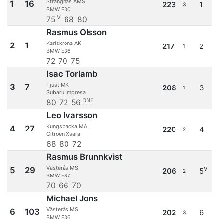
Strängnäs AMS
1
16
223
1
3
BMW E30
V
75
68
80
Rasmus Olsson
Karlskrona AK
2
1
217
2
1
BMW E36
72
70
75
Isac Torlamb
Tjust MK
3
7
208
3
1
Subaru Impresa
DNF
80
72
56
Leo Ivarsson
Kungsbacka MA
4
27
220
4
2
Citroën Xsara
68
80
72
Rasmus Brunnkvist
Västerås MS
5
29
V
206
5
2
BMW E87
70
66
70
Michael Jons
Västerås MS
6
103
202
6
3
BMW E36