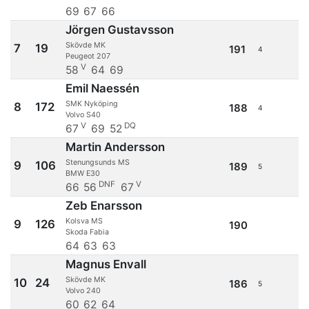
69
67
66
Jörgen Gustavsson
Skövde MK
7
19
191
4
Peugeot 207
V
58
64
69
Emil Naessén
SMK Nyköping
8
172
188
4
Volvo S40
V
DQ
67
69
52
Martin Andersson
Stenungsunds MS
9
106
189
5
BMW E30
DNF
V
66
56
67
Zeb Enarsson
Kolsva MS
9
126
190
Skoda Fabia
64
63
63
Magnus Envall
Skövde MK
10
24
186
5
Volvo 240
60
62
64