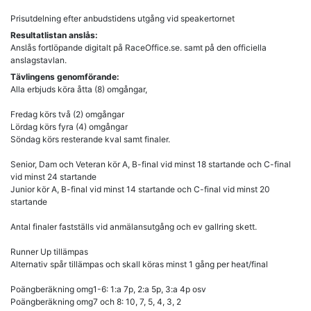
Prisutdelning efter anbudstidens utgång vid speakertornet
Resultatlistan anslås:
Anslås fortlöpande digitalt på RaceOffice.se. samt på den officiella
anslagstavlan.
Tävlingens genomförande:
Alla erbjuds köra åtta (8) omgångar,
Fredag körs två (2) omgångar
Lördag körs fyra (4) omgångar
Söndag körs resterande kval samt finaler.
Senior, Dam och Veteran kör A, B-final vid minst 18 startande och C-final
vid minst 24 startande
Junior kör A, B-final vid minst 14 startande och C-final vid minst 20
startande
Antal finaler fastställs vid anmälansutgång och ev gallring skett.
Runner Up tillämpas
Alternativ spår tillämpas och skall köras minst 1 gång per heat/final
Poängberäkning omg1-6: 1:a 7p, 2:a 5p, 3:a 4p osv
Poängberäkning omg7 och 8: 10, 7, 5, 4, 3, 2