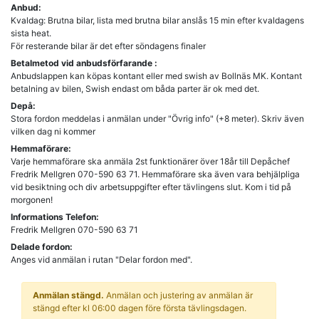
Anbud:
Kvaldag: Brutna bilar, lista med brutna bilar anslås 15 min efter kvaldagens
sista heat.
För resterande bilar är det efter söndagens finaler
Betalmetod vid anbudsförfarande :
Anbudslappen kan köpas kontant eller med swish av Bollnäs MK. Kontant
betalning av bilen, Swish endast om båda parter är ok med det.
Depå:
Stora fordon meddelas i anmälan under "Övrig info" (+8 meter). Skriv även
vilken dag ni kommer
Hemmaförare:
Varje hemmaförare ska anmäla 2st funktionärer över 18år till Depåchef
Fredrik Mellgren 070-590 63 71. Hemmaförare ska även vara behjälpliga
vid besiktning och div arbetsuppgifter efter tävlingens slut. Kom i tid på
morgonen!
Informations Telefon:
Fredrik Mellgren 070-590 63 71
Delade fordon:
Anges vid anmälan i rutan "Delar fordon med".
Anmälan stängd.
Anmälan och justering av anmälan är
stängd efter kl 06:00 dagen före första tävlingsdagen.