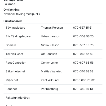
Folkrace
Omfattning:
Nationell tävling med publik
Funktionärer:
Tävlingsledare
Thomas Persson
070-557 15 61
Bitr Tävlingsledare
Urban Larsson
070-308 56 20
Domare
Nicko Nilsson
070-567 33 75
Teknisk Chef
Ulf Hansson
073-068 87 82
RaceController
Conny Leino
070-607 63 56
Säkerhetschef
Mattias Waleteg
070-310 68 53
Miljöchef
Kent Wiklund
0700 680 73 82
Banchef
Per Röstberg
070-359 16 13
Faktafunktionärer: