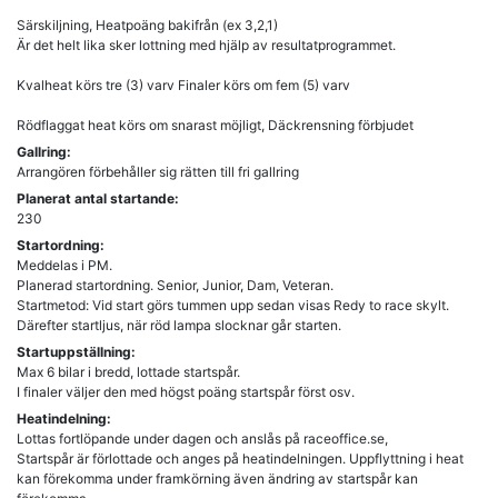
Särskiljning, Heatpoäng bakifrån (ex 3,2,1)
Är det helt lika sker lottning med hjälp av resultatprogrammet.
Kvalheat körs tre (3) varv Finaler körs om fem (5) varv
Rödflaggat heat körs om snarast möjligt, Däckrensning förbjudet
Gallring:
Arrangören förbehåller sig rätten till fri gallring
Planerat antal startande:
230
Startordning:
Meddelas i PM.
Planerad startordning. Senior, Junior, Dam, Veteran.
Startmetod: Vid start görs tummen upp sedan visas Redy to race skylt.
Därefter startljus, när röd lampa slocknar går starten.
Startuppställning:
Max 6 bilar i bredd, lottade startspår.
I finaler väljer den med högst poäng startspår först osv.
Heatindelning:
Lottas fortlöpande under dagen och anslås på raceoffice.se,
Startspår är förlottade och anges på heatindelningen. Uppflyttning i heat
kan förekomma under framkörning även ändring av startspår kan