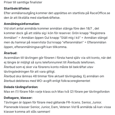
Priser till samtliga finalister
Startbekräftelse:
Efter anmälansutgång kommer det upprättas en startlista på RaceOffice.se
den är att likställa med startbekräftelse.
Anmälningsinformation:
Vid stort antal anmälda kommer anmälan stänga före den 18/7 , det
kommer dock gå att ställa sig i kön för reserver. Grön knapp "Registrera
Anmälan" = Anmälan öppen Gul knapp "Ställ mig i kö" = Anmälan stängd
men du hamnar på reservlista Gul knapp "efteranmälan" = Efteranmälan
öppen, efteranmälningsavgift kan tillkomma.
Återbud:
Avanmälan till tävlingen gör föraren i första hand själv via sitt konto, när det
ej längre är möjligt så syns telefonnumret till Återbuds telefonen.
Återbud som ej sker via förarens konto måste bli bekräftat utav
tävlingsledningen för att vara giltigt.
Återbud ska lämnas 48 timmar före aktuell tävlingsdag. Ej anmälan om
återbud debiteras med WO-avgift enligt folkracereglementet
Delade tävlingsfordon:
Max en (1) förare från varje klass och Max två (2) förare per tävlingsfordon
Deltagare, klasser:
Tävlingen är öppen för förare med gällande FR-licens. Senior, Junior.
Planerade klasser Senior, Junior, Dam, Veteran Vid få anmälda så kan vissa
klasser komma att slås samman!