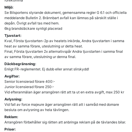
förekomma
Miljö:
Se Bilsportens styrande dokument, gemensamma regler G 6.1 och officiella
meddelande Bulletin 2. Brännbart avfall kan lämnas på särskilt ställe i
depån. Övrigt avfall tas med hem.
6kg brandsläckare synligt placerad
Tjuvstart:
Kval, Första tjuvstarten-2p av heatets inkörda, Andra tjuvstarten i samma
heat av samma förare, uteslutning ur detta heat.
Final, Första tjuvstarten 2x alternativspår Andra tjuvstarten i samma final
av samma förare, uteslutning ur denna final.
Däckbegränsning:
Enligt FR-reglementet. Ej dubb eller annat slirskydd!
Avgifter:
Senior licensierad förare 400:-
Junior licensierad förare 250:-
Vid efteranmälan äger arrangören rätt att ta ut en extra avgift, max 250 kr
Avlysning:
Vid fall av force majeure äger arrangören rätt att i samråd med domare
besluta om avlysning av hela tävlingen.
Reklam:
Arrangören förbehåller sig rätten att anbringa reklam på de tävlandes bilar.
Priser: