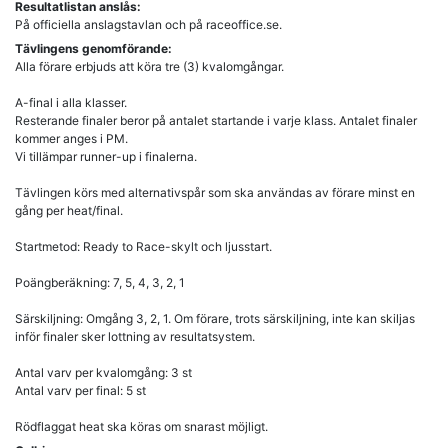
Resultatlistan anslås:
På officiella anslagstavlan och på raceoffice.se.
Tävlingens genomförande:
Alla förare erbjuds att köra tre (3) kvalomgångar.
A-final i alla klasser.
Resterande finaler beror på antalet startande i varje klass. Antalet finaler
kommer anges i PM.
Vi tillämpar runner-up i finalerna.
Tävlingen körs med alternativspår som ska användas av förare minst en
gång per heat/final.
Startmetod: Ready to Race-skylt och ljusstart.
Poängberäkning: 7, 5, 4, 3, 2, 1
Särskiljning: Omgång 3, 2, 1. Om förare, trots särskiljning, inte kan skiljas
inför finaler sker lottning av resultatsystem.
Antal varv per kvalomgång: 3 st
Antal varv per final: 5 st
Rödflaggat heat ska köras om snarast möjligt.