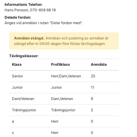
Informations Telefon:
Hans Persson, 070-608 68 18
Delade fordon:
Anges vid anmälan i rutan "Delar fordon med".
Anmälan stängd.
Anmälan och justering av anmälan är
stängd efter kl 06:00 dagen före första tävlingsdagen.
Tävlingsklasser:
Klass
Profilklass
Anmälda
Senior
Herr,Dam,Veteran
25
Junior
Junior
11
Dam/Veteran
Dam,Veteran
9
Träningsjunior
Träningsjunior
2
a
Herr
0
s
Herr
0