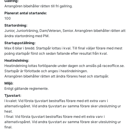
Gallring:
Arrangören bibehåller rätten till fri gallring.
Planerat antal startande:
100
Startordning:
Junior, Juniorträning, Dam/Veteran, Senior. Arrangören bibehåller rätten att
ändra startordning med PM.
Startuppställning:
Max 6 bilar i bredd. Startspår lottas i kval. Till final väljer förare med mest
poäng startspår först och sedan fallande efter resultat från kval.
Heatindelning:
Heatindelning lottas fortlöpande under dagen och anslås på raceoffice.se.
Startspår är förlottade och anges i heatindelningen.
Arrangören bibehåller rätten att ändra förares heat och startspår.
Miljö:
Enligt gällande reglemente.
Tjuvstart:
I kvalet: Vid första tjuvstart bestraffas förare med ett extra varv i
alternativspåret. Vid andra tjuvstart av samma förare sker uteslutning ur
heat.
I final: Vid första tjuvstart bestraffas förare med ett extra varv i
alternativspåret. Vid andra tjuvstart av samma förare sker uteslutning ur
final.