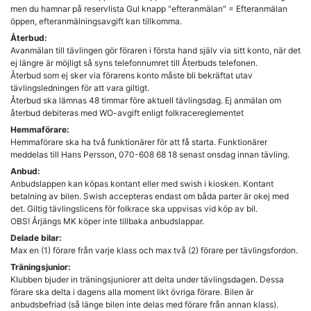
men du hamnar på reservlista Gul knapp "efteranmälan" = Efteranmälan
öppen, efteranmälningsavgift kan tillkomma.
Återbud:
Avanmälan till tävlingen gör föraren i första hand själv via sitt konto, när det
ej längre är möjligt så syns telefonnumret till Återbuds telefonen.
Återbud som ej sker via förarens konto måste bli bekräftat utav
tävlingsledningen för att vara giltigt.
Återbud ska lämnas 48 timmar före aktuell tävlingsdag. Ej anmälan om
återbud debiteras med WO-avgift enligt folkracereglementet
Hemmaförare:
Hemmaförare ska ha två funktionärer för att få starta. Funktionärer
meddelas till Hans Persson, 070-608 68 18 senast onsdag innan tävling.
Anbud:
Anbudslappen kan köpas kontant eller med swish i kiosken. Kontant
betalning av bilen. Swish accepteras endast om båda parter är okej med
det. Giltig tävlingslicens för folkrace ska uppvisas vid köp av bil.
OBS! Årjängs MK köper inte tillbaka anbudslappar.
Delade bilar:
Max en (1) förare från varje klass och max två (2) förare per tävlingsfordon.
Träningsjunior:
Klubben bjuder in träningsjuniorer att delta under tävlingsdagen. Dessa
förare ska delta i dagens alla moment likt övriga förare. Bilen är
anbudsbefriad (så länge bilen inte delas med förare från annan klass).