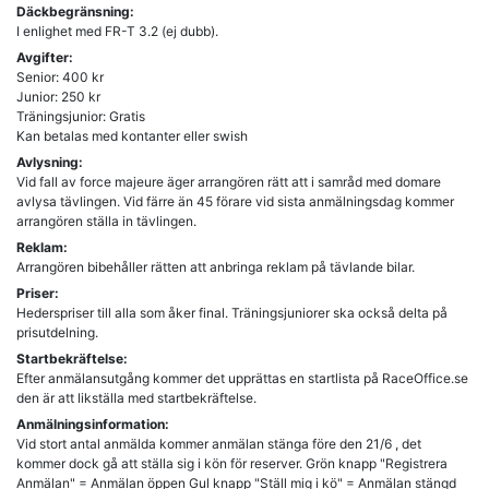
Däckbegränsning:
I enlighet med FR-T 3.2 (ej dubb).
Avgifter:
Senior: 400 kr
Junior: 250 kr
Träningsjunior: Gratis
Kan betalas med kontanter eller swish
Avlysning:
Vid fall av force majeure äger arrangören rätt att i samråd med domare
avlysa tävlingen. Vid färre än 45 förare vid sista anmälningsdag kommer
arrangören ställa in tävlingen.
Reklam:
Arrangören bibehåller rätten att anbringa reklam på tävlande bilar.
Priser:
Hederspriser till alla som åker final. Träningsjuniorer ska också delta på
prisutdelning.
Startbekräftelse:
Efter anmälansutgång kommer det upprättas en startlista på RaceOffice.se
den är att likställa med startbekräftelse.
Anmälningsinformation:
Vid stort antal anmälda kommer anmälan stänga före den 21/6 , det
kommer dock gå att ställa sig i kön för reserver. Grön knapp "Registrera
Anmälan" = Anmälan öppen Gul knapp "Ställ mig i kö" = Anmälan stängd