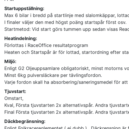
Startuppställning:
Max 6 bilar i bredd på startlinje med slalomkäppar, lotta
I finaler väljer den med högst poäng startspår först osv.
Startmetod: Vid start görs tummen upp sedan visas Ready 
Heatindelning:
Förlottas i RaceOffice resultatprogram
Heaten och Startspår är för lottad, startordning efter star
Miljö:
Enligt G2 Oljeuppsamlare obligatoriskt, minst motorns v
Minst 6kg pulversläckare per tävlingsfordon.
Varje fordon skall ha absorbering/saneringsmedel för att
Tjuvstart:
Omstart,
Kval, Första tjuvstarten 2x alternativspår. Andra tjuvst
Final Första tjuvstarten 2x alternativspår. Andra tjuvstar
Däckbegränsning:
Enligt Folkracereglementet ( ej dubb ) . Däckrensning är 