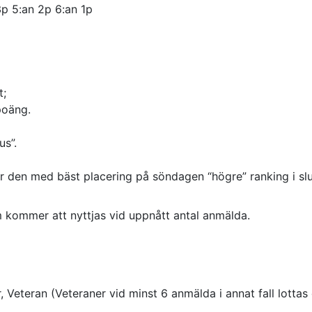
3p 5:an 2p 6:an 1p
t;
poäng.
s”.
 den med bäst placering på söndagen “högre” ranking i slut
tem kommer att nyttjas vid uppnått antal anmälda.
or, Veteran (Veteraner vid minst 6 anmälda i annat fall lot