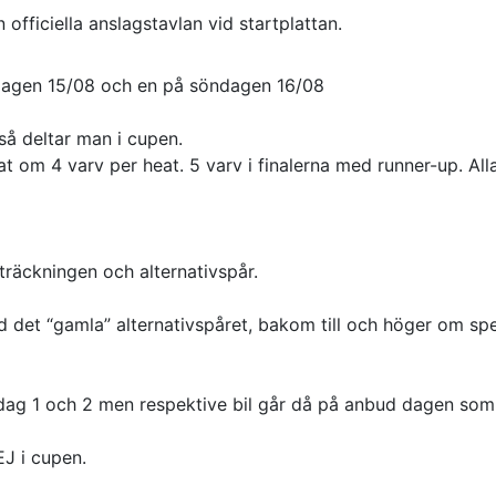
officiella anslagstavlan vid startplattan.
dagen 15/08 och en på söndagen 16/08
å deltar man i cupen.
 om 4 varv per heat. 5 varv i finalerna med runner-up. All
räckningen och alternativspår.
 det “gamla” alternativspåret, bakom till och höger om sp
lan dag 1 och 2 men respektive bil går då på anbud dagen som
EJ i cupen.