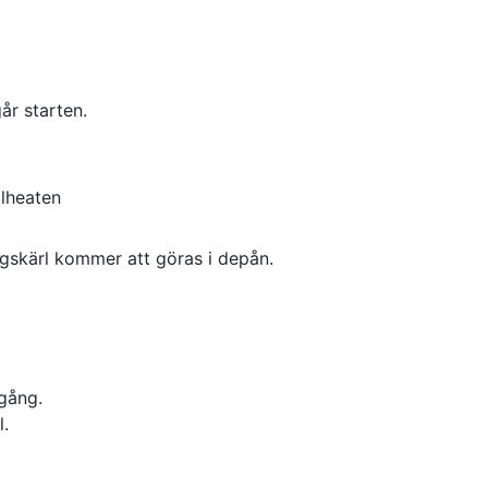
år starten.
alheaten
ngskärl kommer att göras i depån.
mgång.
l.