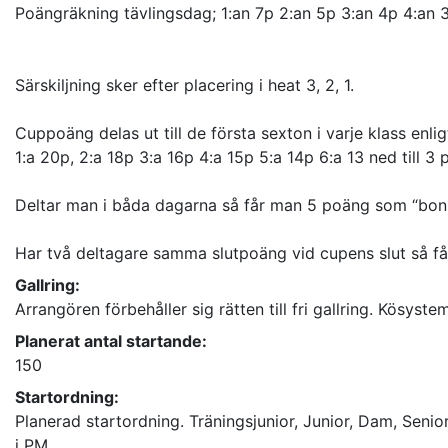
Poängräkning tävlingsdag; 1:an 7p 2:an 5p 3:an 4p 4:an 
Särskiljning sker efter placering i heat 3, 2, 1.
Cuppoäng delas ut till de första sexton i varje klass enlig
1:a 20p, 2:a 18p 3:a 16p 4:a 15p 5:a 14p 6:a 13 ned till 3 
Deltar man i båda dagarna så får man 5 poäng som “bonu
Har två deltagare samma slutpoäng vid cupens slut så får
Gallring:
Arrangören förbehåller sig rätten till fri gallring. Kösys
Planerat antal startande:
150
Startordning:
Planerad startordning. Träningsjunior, Junior, Dam, Seni
i PM