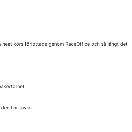
a heat körs förlottade genom RaceOffice och så långt det
eakertornet.
 den har tävlat.