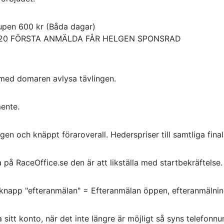
cupen 600 kr (Båda dagar)
 DOM 20 FÖRSTA ANMÄLDA FÅR HELGEN SPONSRAD
en och knäppt föraroverall. Hederspriser till samtliga finali
på RaceOffice.se den är att likställa med startbekräftelse.
napp "efteranmälan" = Efteranmälan öppen, efteranmälning
a sitt konto, när det inte längre är möjligt så syns telefonn