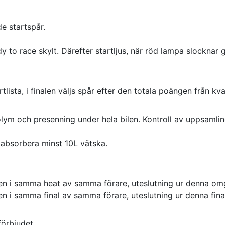
de startspår.
to race skylt. Därefter startljus, när röd lampa slocknar g
tlista, i finalen väljs spår efter den totala poängen från kv
olym och presenning under hela bilen. Kontroll av uppsamli
 absorbera minst 10L vätska.
arten i samma heat av samma förare, uteslutning ur denna o
ten i samma final av samma förare, uteslutning ur denna fina
förbjudet.