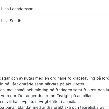
Lina Leandersson
Lisa Sundh
 dagar och avslutas med en ordinarie folkracetävling på lör
dig på vårt område samt närvara på aktiviteter.
nch, mellanmål och middag på fredagen samt frukost och lun
 veta om. Det anger du i rutan ”övrigt” på anmälan.
ni vill ha sovplats i övrigt-fältet i anmälan.
 på banan blandat med andra praktiska och teoretiska övnin