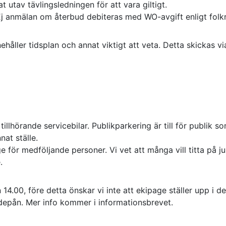
 utav tävlingsledningen för att vara giltigt.
 Ej anmälan om återbud debiteras med WO-avgift enligt fol
ller tidsplan och annat viktigt att veta. Detta skickas via
tillhörande servicebilar. Publikparkering är till för publ
nat ställe.
e för medföljande personer. Vi vet att många vill titta på 
.
4.00, före detta önskar vi inte att ekipage ställer upp i d
 depån. Mer info kommer i informationsbrevet.