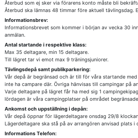
Återbud som ej sker via förarens konto måste bli bekräftat
Återbud ska lämnas 48 timmar före aktuell tävlingsdag.
Informationsbrev:
Informationsbrevet som kommer i början av vecka 30 innehå
anmälan.
Antal startande i respektive klass:
Max 35 deltagare, min 15 deltagare.
Till lägret tar vi emot max 9 träningsjuniorer.
Tävlingsdepå samt publikparkering:
Vår depå är begränsad och är till för våra startande med 
inte ha campare där. Övriga hänvisas till campingar på an
Varje deltagare på lägret får ha med sig 1 campingekipag
lördagen är våra campingplatser på området begränsade
Ankomst och uppställning i depån:
Vår depå öppnar för lägerdeltagare onsdag 29/8 klockan 1
Lägerdeltagare ska stå på av arrangören anvisad plats i
Informations Telefon: