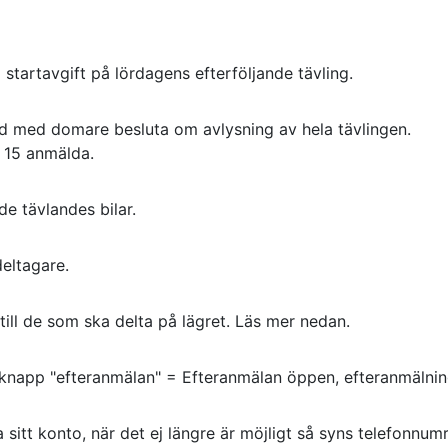
 startavgift på lördagens efterföljande tävling.
råd med domare besluta om avlysning av hela tävlingen.
n 15 anmälda.
de tävlandes bilar.
deltagare.
ill de som ska delta på lägret. Läs mer nedan.
napp "efteranmälan" = Efteranmälan öppen, efteranmälning
a sitt konto, när det ej längre är möjligt så syns telefonnumr