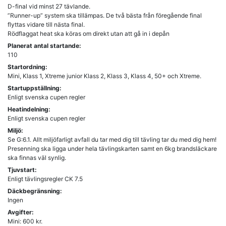
D-final vid minst 27 tävlande.
”Runner-up” system ska tillämpas. De två bästa från föregående final
flyttas vidare till nästa final.
Planerat antal startande:
110
Startordning:
Mini, Klass 1, Xtreme junior Klass 2, Klass 3, Klass 4, 50+ och Xtreme.
Startuppställning:
Enligt svenska cupen regler
Heatindelning:
Enligt svenska cupen regler
Miljö:
Se G:6.1. Allt miljöfarligt avfall du tar med dig till tävling tar du med dig hem!
Presenning ska ligga under hela tävlingskarten samt en 6kg brandsläckare
ska finnas väl synlig.
Tjuvstart:
Däckbegränsning:
Ingen
Avgifter:
Mini: 600 kr.