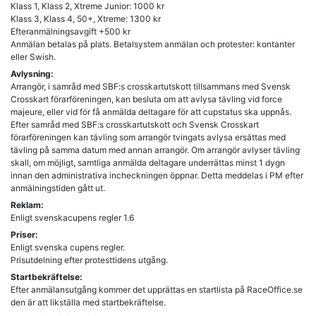
Klass 1, Klass 2, Xtreme Junior: 1000 kr
Klass 3, Klass 4, 50+, Xtreme: 1300 kr
Efteranmälningsavgift +500 kr
Anmälan betalas på plats. Betalsystem anmälan och protester: kontanter
Avlysning:
Arrangör, i samråd med SBF:s crosskartutskott tillsammans med Svensk
Crosskart förarföreningen, kan besluta om att avlysa tävling vid force
majeure, eller vid för få anmälda deltagare för att cupstatus ska uppnås.
Efter samråd med SBF:s crosskartutskott och Svensk Crosskart
förarföreningen kan tävling som arrangör tvingats avlysa ersättas med
tävling på samma datum med annan arrangör. Om arrangör avlyser tävling
skall, om möjligt, samtliga anmälda deltagare underrättas minst 1 dygn
innan den administrativa incheckningen öppnar. Detta meddelas i PM efter
anmälningstiden gått ut.
Reklam:
Enligt svenskacupens regler 1.6
Priser:
Enligt svenska cupens regler.
Prisutdelning efter protesttidens utgång.
Startbekräftelse:
Efter anmälansutgång kommer det upprättas en startlista på RaceOffice.se
den är att likställa med startbekräftelse.