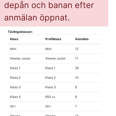
depån och banan efter
anmälan öppnat.
Tävlingsklasser:
Klass
Profilklass
Anmälda
Mini
Mini
12
Xtreme Junior
Xtreme Junior
11
Klass 1
Klass 1
29
Klass 2
Klass 2
10
Klass 3
Klass 3
9
Klass 4
650 cc
8
50+
50+
7
Xtreme
Xtreme
14