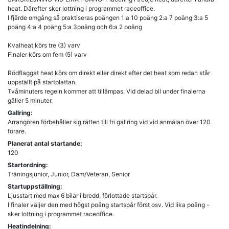
heat. Därefter sker lottning i programmet raceoffice.
I fjärde omgång så praktiseras poängen 1:a 10 poäng 2:a 7 poäng 3:a 5
poäng 4:a 4 poäng 5:a 3poäng och 6:a 2 poäng
Kvalheat körs tre (3) varv
Finaler körs om fem (5) varv
Rödflaggat heat körs om direkt eller direkt efter det heat som redan står
uppställt på startplattan.
Tvåminuters regeln kommer att tillämpas. Vid delad bil under finalerna
Gallring:
Arrangören förbehåller sig rätten till fri gallring vid vid anmälan över 120
förare.
Planerat antal startande:
120
Startordning:
Träningsjunior, Junior, Dam/Veteran, Senior
Startuppställning:
Ljusstart med max 6 bilar i bredd, förlottade startspår.
I finaler väljer den med högst poäng startspår först osv. Vid lika poäng -
sker lottning i programmet raceoffice.
Heatindelning: