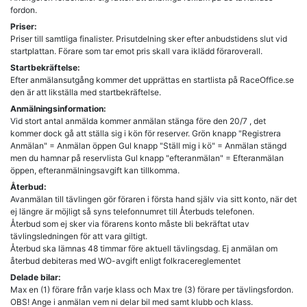
fordon.
Priser:
Priser till samtliga finalister. Prisutdelning sker efter anbudstidens slut vid
Startbekräftelse:
Efter anmälansutgång kommer det upprättas en startlista på RaceOffice.se
den är att likställa med startbekräftelse.
Anmälningsinformation:
Vid stort antal anmälda kommer anmälan stänga före den 20/7 , det
kommer dock gå att ställa sig i kön för reserver. Grön knapp "Registrera
Anmälan" = Anmälan öppen Gul knapp "Ställ mig i kö" = Anmälan stängd
men du hamnar på reservlista Gul knapp "efteranmälan" = Efteranmälan
öppen, efteranmälningsavgift kan tillkomma.
Återbud:
Avanmälan till tävlingen gör föraren i första hand själv via sitt konto, när det
ej längre är möjligt så syns telefonnumret till Återbuds telefonen.
Återbud som ej sker via förarens konto måste bli bekräftat utav
tävlingsledningen för att vara giltigt.
Återbud ska lämnas 48 timmar före aktuell tävlingsdag. Ej anmälan om
återbud debiteras med WO-avgift enligt folkracereglementet
Delade bilar:
Max en (1) förare från varje klass och Max tre (3) förare per tävlingsfordon.
OBS! Ange i anmälan vem ni delar bil med samt klubb och klass.