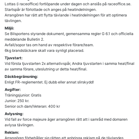
Lottas (i raceoffice) fortlöpande under dagen och anslås på raceoffice.se.
Startspår är förlottade och anges på heatindelningen.
Arrangören har rätt att flytta tävlande i heatindelningen för att optimera
tävlingen.
Miljö:
Se Bilsportens styrande dokument, gemensamma regler G 6.1 och officiella
meddelande Bulletin 2.
Avfall/sopor tas om hand av respektive förare/team.
6kg brandsläckare skall vara synligt placerad.
Tjuvstart:
Vid första tjuvstarten 2x alternativspår, Andra tjuvstarten i samma heat/final
av samma förare, uteslutning ur detta heat/final.
Däckbegränsning:
Enligt FR-reglementet. Ej dubb eller annat slirskydd!
Avgifter:
Träningsjunior: Gratis
Junior: 250 kr.
Senior och dam/Veteran: 400 kr
Avlysning:
Vid fall av force majeure äger arrangören rätt att i samråd med domaren
avlysa tävlingen.
Reklam:
Arrangören förbehåller sig rätten att anbringa reklam på de tävlandes