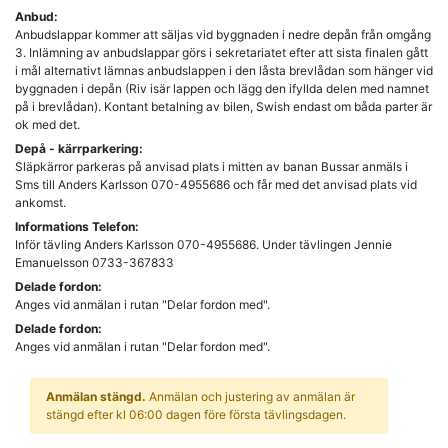
Anbud:
Anbudslappar kommer att säljas vid byggnaden i nedre depån från omgång
3. Inlämning av anbudslappar görs i sekretariatet efter att sista finalen gått
i mål alternativt lämnas anbudslappen i den låsta brevlådan som hänger vid
byggnaden i depån (Riv isär lappen och lägg den ifyllda delen med namnet
på i brevlådan). Kontant betalning av bilen, Swish endast om båda parter är
ok med det.
Depå - kärrparkering:
Släpkärror parkeras på anvisad plats i mitten av banan Bussar anmäls i
Sms till Anders Karlsson 070-4955686 och får med det anvisad plats vid
ankomst.
Informations Telefon:
Inför tävling Anders Karlsson 070-4955686. Under tävlingen Jennie
Emanuelsson 0733-367833
Delade fordon:
Anges vid anmälan i rutan "Delar fordon med".
Delade fordon:
Anges vid anmälan i rutan "Delar fordon med".
Anmälan stängd.
Anmälan och justering av anmälan är
stängd efter kl 06:00 dagen före första tävlingsdagen.