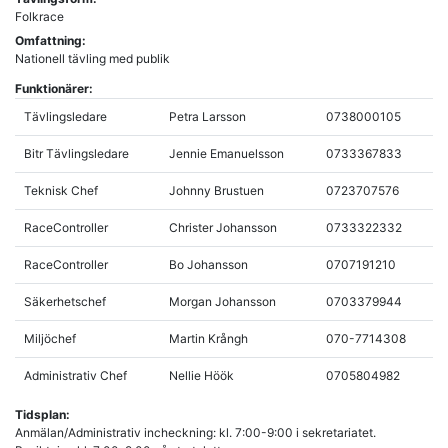
Folkrace
Omfattning:
Nationell tävling med publik
Funktionärer:
Tävlingsledare
Petra Larsson
0738000105
Bitr Tävlingsledare
Jennie Emanuelsson
0733367833
Teknisk Chef
Johnny Brustuen
0723707576
RaceController
Christer Johansson
0733322332
RaceController
Bo Johansson
0707191210
Säkerhetschef
Morgan Johansson
0703379944
Miljöchef
Martin Krångh
070-7714308
Administrativ Chef
Nellie Höök
0705804982
Tidsplan:
Anmälan/Administrativ incheckning: kl. 7:00-9:00 i sekretariatet.