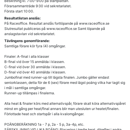
Besiktning kl. 7:00-9:00 på startplattan.
Förarsammanträde 9:30 vid sekretariatet.
Första start 10:00.
Resultatlistan anslås:
På Raceoffice. Resultat anslås fortlöpande på www.raceoffice.se
Slutresultat publiceras på www.raceoffice.se Samt löpande på
anslagstavlan vid sekretariatet.
Tävlingens genomförande:
Samtliga förare kör fyra (4) omgångar.
Finaler: A-final i alla klasser
B-final vid över 15 anmälda i klassen.
C-final vid över 30 anmälda i klassen.
D-final vid över 40 anmälda i klassen.
Jumbofinal med runner-up till lägsta finalen. Jumbo gäller endast
seniorklassen, detta för de 6 (sex) förare med lägst poäng vilka har tagit sig
i mål i samtliga omgångar.
Runner-up tillämpas i finalerna.
Alla heat & finaler körs med alternativspår, förare skall köra alternativspåret
minst en gång per heat/final annars blir man utesluten ur heatet/finalen.
Förlottade heat och startspår i alla kvalomgångar.
POÄNGBERÄKNING 1a - 7 p, 2a - 5 p, 3a-4p, etc.
SÄRSKILJNING VID LIKA POÄNG: Placering i tredje heat, därefter i andra