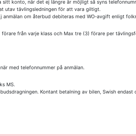
a sitt konto, när det ej längre är möjligt så syns telefonnumr
 utav tävlingsledningen för att vara giltigt.
 Ej anmälan om återbud debiteras med WO-avgift enligt fol
förare från varje klass och Max tre (3) förare per tävlings
ionär med telefonnummer på anmälan.
ks MS.
anbudsdragningen. Kontant betalning av bilen, Swish endast