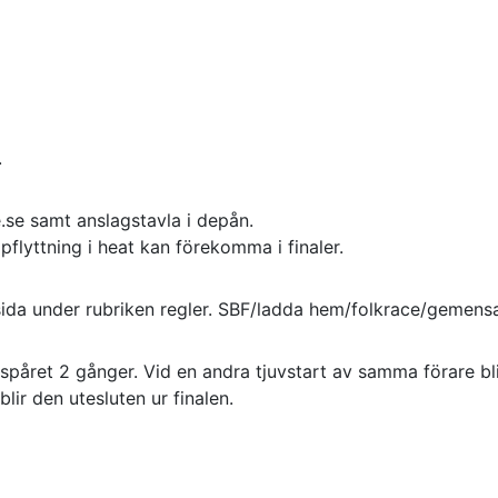
.
.se samt anslagstavla i depån.
flyttning i heat kan förekomma i finaler.
sida under rubriken regler. SBF/ladda hem/folkrace/gemens
spåret 2 gånger. Vid en andra tjuvstart av samma förare bli
lir den utesluten ur finalen.