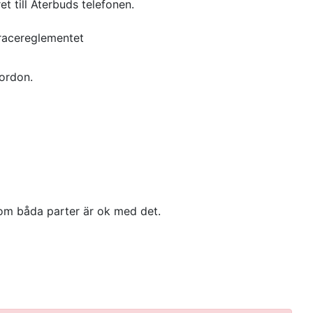
et till Återbuds telefonen.
kracereglementet
fordon.
 om båda parter är ok med det.