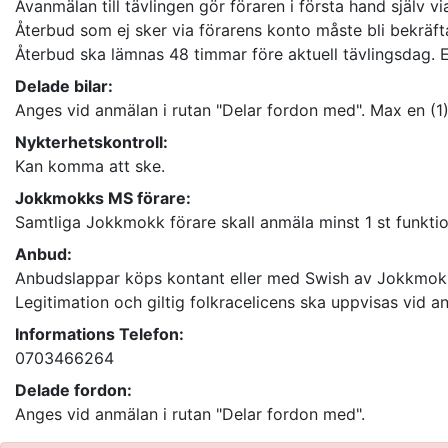
Avanmälan till tävlingen gör föraren i första hand själv vi
Återbud som ej sker via förarens konto måste bli bekräftat
Återbud ska lämnas 48 timmar före aktuell tävlingsdag.
Delade bilar:
Anges vid anmälan i rutan "Delar fordon med". Max en (1) 
Nykterhetskontroll:
Kan komma att ske.
Jokkmokks MS förare:
Samtliga Jokkmokk förare skall anmäla minst 1 st funkt
Anbud:
Anbudslappar köps kontant eller med Swish av Jokkmok
Legitimation och giltig folkracelicens ska uppvisas vid 
Informations Telefon:
0703466264
Delade fordon:
Anges vid anmälan i rutan "Delar fordon med".