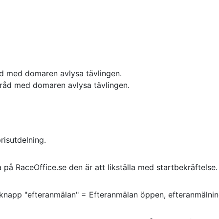
råd med domaren avlysa tävlingen.
amråd med domaren avlysa tävlingen.
prisutdelning.
på RaceOffice.se den är att likställa med startbekräftelse.
napp "efteranmälan" = Efteranmälan öppen, efteranmälning