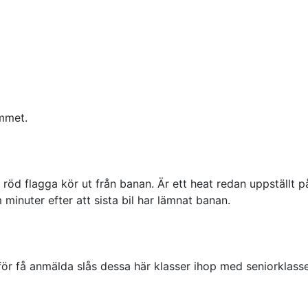
ammet.
 flagga kör ut från banan. Är ett heat redan uppställt på 
inuter efter att sista bil har lämnat banan.
för få anmälda slås dessa här klasser ihop med seniorklass