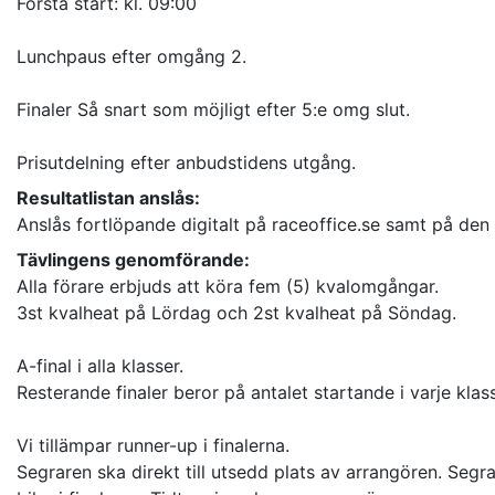
Första start: kl. 09:00
Lunchpaus efter omgång 2.
Finaler Så snart som möjligt efter 5:e omg slut.
Prisutdelning efter anbudstidens utgång.
Resultatlistan anslås:
Anslås fortlöpande digitalt på raceoffice.se samt på den o
Tävlingens genomförande:
Alla förare erbjuds att köra fem (5) kvalomgångar.
3st kvalheat på Lördag och 2st kvalheat på Söndag.
A-final i alla klasser.
Resterande finaler beror på antalet startande i varje kla
Vi tillämpar runner-up i finalerna.
Segraren ska direkt till utsedd plats av arrangören. Segra