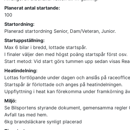
Planerat antal startande:
100
Startordning:
Planerad startordning Senior, Dam/Veteran, Junior.
Startuppställning:
Max 6 bilar i bredd, lottade startspår.
I finaler väljer den med högst poäng startspår först osv.
Start metod: Vid start görs tummen upp sedan visas Ready
Heatindelning:
Lottas fortlöpande under dagen och anslås på raceoffice
Startspår är förlottade och anges på heatindelningen.
Uppflyttning i heat kan förekomma under framkörning ä
Miljö:
Se Bilsportens styrande dokument, gemensamma regler G 6
Avfall tas med hem.
6kg brandsläckare synligt placerad