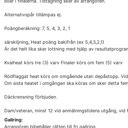
bilar i finalerna. Tidtagning sker av arrangören.
Alternativspår tillämpas ej.
Poängberäkning: 7, 5, 4, 3, 2, 1
särskiljning, Heat poäng bakifrån (ex 5,4,3,2,1)
Är det helt lika sker lottning med hjälp av resultatprogr
Kvalheat körs tre (3) varv Finaler körs om fem (5) varv
Rödflaggat heat körs om omgående utan depåstopp. Vid röd
Om sista heatet i omgången ska köras om sker detta fem m
Däckrensning förbjuden.
Dam/veteran, minst 12 vid anmälningstidens utgång, vid 
Gallring:
Arrangören bibehåller rätten till fri gallring.