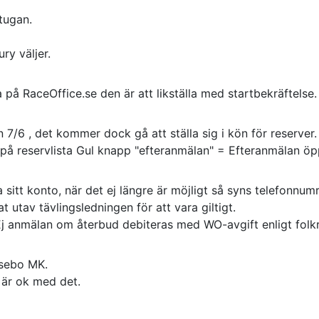
stugan.
ry väljer.
på RaceOffice.se den är att likställa med startbekräftelse.
7/6 , det kommer dock gå att ställa sig i kön för reserve
å reservlista Gul knapp "efteranmälan" = Efteranmälan öp
a sitt konto, när det ej längre är möjligt så syns telefonnumr
 utav tävlingsledningen för att vara giltigt.
 Ej anmälan om återbud debiteras med WO-avgift enligt fol
ssebo MK.
 är ok med det.