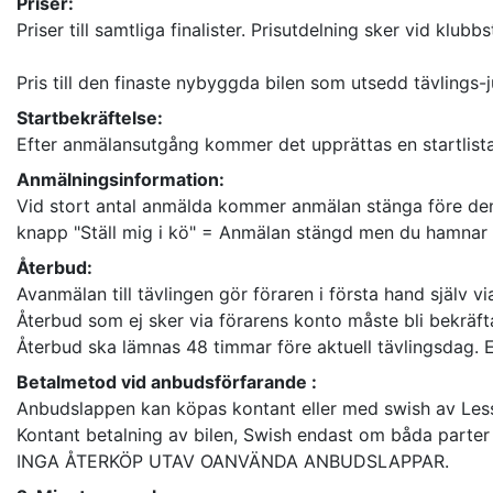
Priser:
Priser till samtliga finalister. Prisutdelning sker vid klubb
Pris till den finaste nybyggda bilen som utsedd tävlings-ju
Startbekräftelse:
Efter anmälansutgång kommer det upprättas en startlista 
Anmälningsinformation:
Vid stort antal anmälda kommer anmälan stänga före den 
knapp "Ställ mig i kö" = Anmälan stängd men du hamnar p
Återbud:
Avanmälan till tävlingen gör föraren i första hand själv vi
Återbud som ej sker via förarens konto måste bli bekräftat
Återbud ska lämnas 48 timmar före aktuell tävlingsdag.
Betalmetod vid anbudsförfarande :
Anbudslappen kan köpas kontant eller med swish av Le
Kontant betalning av bilen, Swish endast om båda parter
INGA ÅTERKÖP UTAV OANVÄNDA ANBUDSLAPPAR.