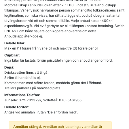
Motorsällskap i anbudsluckan efter kl.11.00. Endast SBF:s anbudslapp
tillämpas. Varje fysisk närvarande person som har giltig folkracelicens samt
legitimation, som ska visas, har rätt att lägga ett bud på obegränsat antal
tävlingsfordon vid ett och samma tillfälle. Varje anbud kostar 400kr i
expeditionsavgift. Vid ev ägarbyte av bil tillämpas kontant betalning. Swish
ENDAST om både säljare och köpare är överens om detta.
Anbudslapp återköps ej.
Delade bilar:
Max en (1) förare från varje bil och max tre (3) förare per bil
Cupbilar:
Inga bilar får lastats förrän prisutdelningen och anbud är genomförd.
Depå:
Dricksvatten finns att tillgå.
Ström tillhandahålls ej.
Kommer man med större fordon, meddela gärna det i förhand.
Trailers parkeras på hänvisad plats.
Informations Telefon:
Junsele: 072-7023297, Sollefteå: 070-5461955
Delade fordon:
Anges vid anmälan i rutan "Delar fordon med".
Anmälan stängd.
Anmälan och justering av anmälan är