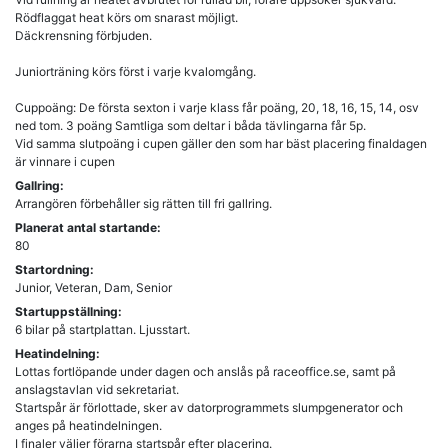
Rödflaggat heat körs om snarast möjligt.
Däckrensning förbjuden.
Juniorträning körs först i varje kvalomgång.
Cuppoäng: De första sexton i varje klass får poäng, 20, 18, 16, 15, 14, osv
ned tom. 3 poäng Samtliga som deltar i båda tävlingarna får 5p.
Vid samma slutpoäng i cupen gäller den som har bäst placering finaldagen
är vinnare i cupen
Gallring:
Arrangören förbehåller sig rätten till fri gallring.
Planerat antal startande:
80
Startordning:
Junior, Veteran, Dam, Senior
Startuppställning:
6 bilar på startplattan. Ljusstart.
Heatindelning:
Lottas fortlöpande under dagen och anslås på raceoffice.se, samt på
anslagstavlan vid sekretariat.
Startspår är förlottade, sker av datorprogrammets slumpgenerator och
anges på heatindelningen.
I finaler väljer förarna startspår efter placering.