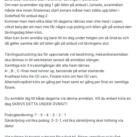
Om man avanmäler sig dag 1 går bilen på anbud i Junsele, avanmälan
måste ske innan finalernas start annars måste man ställa upp bilen i
Sollefteå för anbud dag 2.
Kommer man med olika bilar till dagarna räknas man inte med i cupen,
vilket betyder att man inte får några cup poäng och bilen går på anbud den
tävlingsdag bilen körs.
Man kan även anmäla sig bara till en dag under helgen om så önskas och
då gäller samma där att bilen går på anbud vid tävlingens slut.
Tävlingsutrustning tas för uppvisande vid besiktning, mekanikeranmälan
ska lämnas in till sekretariat senast då anmälan stänger.
Samtliga kör 3 kvalomgångar där alla heat räknas.
A-, B-, C-final med runner up, beroende på antal startande.
Kvalheat körs tre (3) varv, Finaler körs om fem (5) varv.
Alternativspåret körs en gång per heat samt en gång per final av samtliga
förare.
Du anmäler dig till båda dagarna via denna anmälan. Vill du enbart köra en
dag SKRIVS DETTA UNDER ÖVRIGT!
Poängberäkning: 7 - 5 - 4 - 3 - 2 - 1
Särskiljning vid lika poäng: 3-2-1, vid lika särskiljning sker lottning via
dator.
Vid rullning är heatet avbrutet för rullad bil, förare uppsöker sjukvård.