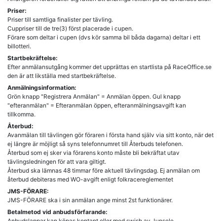
Priser:
Priser till samtliga finalister per tävling.
Cuppriser till de tre(3) först placerade i cupen.
Förare som deltar i cupen (dvs kör samma bil båda dagarna) deltar i ett
billotteri.
Startbekräftelse:
Efter anmälansutgång kommer det upprättas en startlista på RaceOffice.se
den är att likställa med startbekräftelse.
Anmälningsinformation:
Grön knapp "Registrera Anmälan" = Anmälan öppen. Gul knapp
"efteranmälan" = Efteranmälan öppen, efteranmälningsavgift kan
tillkomma.
Återbud:
Avanmälan till tävlingen gör föraren i första hand själv via sitt konto, när det
ej längre är möjligt så syns telefonnumret till Återbuds telefonen.
Återbud som ej sker via förarens konto måste bli bekräftat utav
tävlingsledningen för att vara giltigt.
Återbud ska lämnas 48 timmar före aktuell tävlingsdag. Ej anmälan om
återbud debiteras med WO-avgift enligt folkracereglementet
JMS-FÖRARE:
JMS-FÖRARE ska i sin anmälan ange minst 2st funktionärer.
Betalmetod vid anbudsförfarande:
Anbudslappar kan köpas kontant eller med swish av Junsele