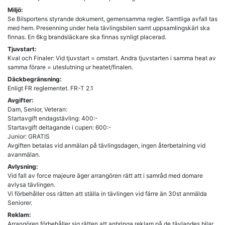
Miljö:
Se Bilsportens styrande dokument, gemensamma regler. Samtliga avfall tas
med hem. Presenning under hela tävlingsbilen samt uppsamlingskärl ska
finnas. En 6kg brandsläckare ska finnas synligt placerad.
Tjuvstart:
Kval och Finaler: Vid tjuvstart = omstart. Andra tjuvstarten i samma heat av
samma förare = uteslutning ur heatet/finalen.
Däckbegränsning:
Enligt FR reglementet. FR-T 2.1
Avgifter:
Dam, Senior, Veteran:
Startavgift endagstävling: 400:-
Startavgift deltagande i cupen: 600:-
Junior: GRATIS
Avgiften betalas vid anmälan på tävlingsdagen, ingen återbetalning vid
avanmälan.
Avlysning:
Vid fall av force majeure äger arrangören rätt att i samråd med domare
avlysa tävlingen.
Vi förbehåller oss rätten att ställa in tävlingen vid färre än 30st anmälda
Seniorer.
Reklam:
Arrangören förbehåller sig rätten att anbringa reklam på de tävlandes bilar.