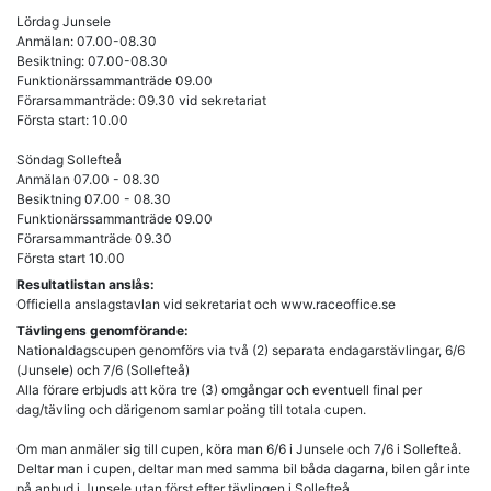
Lördag Junsele
Anmälan: 07.00-08.30
Besiktning: 07.00-08.30
Funktionärssammanträde 09.00
Förarsammanträde: 09.30 vid sekretariat
Första start: 10.00
Söndag Sollefteå
Anmälan 07.00 - 08.30
Besiktning 07.00 - 08.30
Funktionärssammanträde 09.00
Förarsammanträde 09.30
Första start 10.00
Resultatlistan anslås:
Officiella anslagstavlan vid sekretariat och www.raceoffice.se
Tävlingens genomförande:
Nationaldagscupen genomförs via två (2) separata endagarstävlingar, 6/6
(Junsele) och 7/6 (Sollefteå)
Alla förare erbjuds att köra tre (3) omgångar och eventuell final per
dag/tävling och därigenom samlar poäng till totala cupen.
Om man anmäler sig till cupen, köra man 6/6 i Junsele och 7/6 i Sollefteå.
Deltar man i cupen, deltar man med samma bil båda dagarna, bilen går inte
på anbud i Junsele utan först efter tävlingen i Sollefteå.