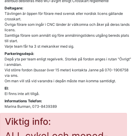
återbud debiteras med WO-avgift enligt Crosskart reglemente
Deltagare:
Tävlingen är öppen för förare med svensk eller nordisk licens gällande
crosskart.
Övriga förare som ingår i CNC länder är välkomna och åker på deras lands
licens.
Samtliga förare som anmält sig före anmälningstidens utgång bereds plats
till start.
Varje team får ha 3 st mekaniker med sig.
Parkeringsdepå:
Depå yta per team enligt regelverk. Storlek på fordon anges i rutan "Övrigt"
i anmälan.
Vid större fordon (bussar över 15 meter) kontakta Janne på 070-1906758
via sms.
Om man vill stå vid varandra i depån måste man komma samtidigt.
El:
El finns inte att tillgå.
Informations Telefon:
Marina Burman, 073-8439389
Viktig info:
ALL cykel och moped-