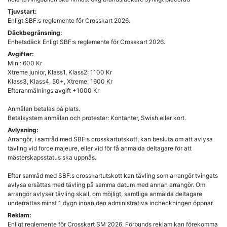
Tjuvstart:
Enligt SBF:s reglemente för Crosskart 2026.
Däckbegränsning:
Enhetsdäck Enligt SBF:s reglemente för Crosskart 2026.
Avgifter:
Mini: 600 Kr
Xtreme junior, Klass1, Klass2: 1100 Kr
Klass3, Klass4, 50+, Xtreme: 1600 Kr
Efteranmälnings avgift +1000 Kr
Anmälan betalas på plats.
Betalsystem anmälan och protester: Kontanter, Swish eller kort.
Avlysning:
Arrangör, i samråd med SBF:s crosskartutskott, kan besluta om att avlysa
tävling vid force majeure, eller vid för få anmälda deltagare för att
mästerskapsstatus ska uppnås.
Efter samråd med SBF:s crosskartutskott kan tävling som arrangör tvingats
avlysa ersättas med tävling på samma datum med annan arrangör. Om
arrangör avlyser tävling skall, om möjligt, samtliga anmälda deltagare
underrättas minst 1 dygn innan den administrativa incheckningen öppnar.
Reklam:
Enligt reglemente för Crosskart SM 2026. Förbunds reklam kan förekomma