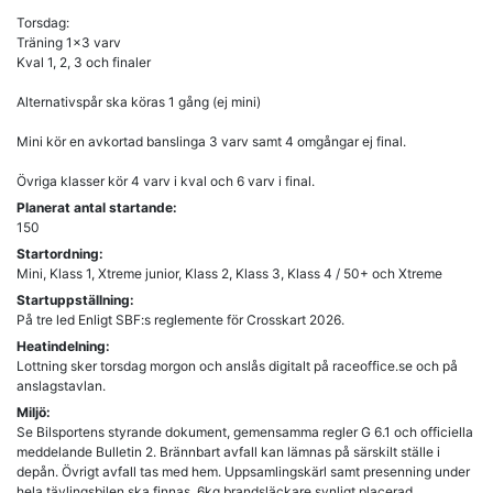
Torsdag:
Träning 1x3 varv
Kval 1, 2, 3 och finaler
Alternativspår ska köras 1 gång (ej mini)
Mini kör en avkortad banslinga 3 varv samt 4 omgångar ej final.
Övriga klasser kör 4 varv i kval och 6 varv i final.
Planerat antal startande:
150
Startordning:
Mini, Klass 1, Xtreme junior, Klass 2, Klass 3, Klass 4 / 50+ och Xtreme
Startuppställning:
På tre led Enligt SBF:s reglemente för Crosskart 2026.
Heatindelning:
Lottning sker torsdag morgon och anslås digitalt på raceoffice.se och på
anslagstavlan.
Miljö:
Se Bilsportens styrande dokument, gemensamma regler G 6.1 och officiella
meddelande Bulletin 2. Brännbart avfall kan lämnas på särskilt ställe i
depån. Övrigt avfall tas med hem. Uppsamlingskärl samt presenning under
hela tävlingsbilen ska finnas. 6kg brandsläckare synligt placerad