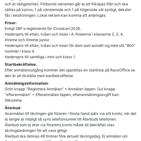
och är obligatoriskt. Förbunds reklamen går ej att friköpas från och ska
sättas på karros, 1 på vänstersida och 1 på högersida väl synligt, dekaler
fås i besiktningen. Lokal reklam kan komma att anbringas.
Priser:
Enligt SBF:s reglemente för Crosskart 2026.
Hederspris till ettan, tvåan och trean i A-finalerna i klasserna 2, 3, 4,
Xtreme och Xtreme junior.
Hederspris till ettan, tvåan och trean för dom som anmält sig med sitt "800"
nummer i klass 4.
Hederspris till samtliga i mini och klass 1.
Startbekräftelse:
Efter anmälansutgång kommer det upprättas en startlista på RaceOffice.se
den är att likställa med startbekräftelse.
Anmälningsinformation:
Grön knapp "Registrera Anmälan" = Anmälan öppen. Gul knapp
"efteranmälan" = Efteranmälan öppen, efteranmälningsavgift kan
tillkomma.
Återbud:
Avanmälan till tävlingen gör föraren i första hand själv via sitt konto, när det
ej längre är möjligt så syns telefonnumret till Återbuds telefonen.
Återbud som ej sker via förarens konto måste bli bekräftat utav
tävlingsledningen för att vara giltigt.
Återbud ska lämnas 48 timmar före aktuell tävlingsdag. Ej anmälan om