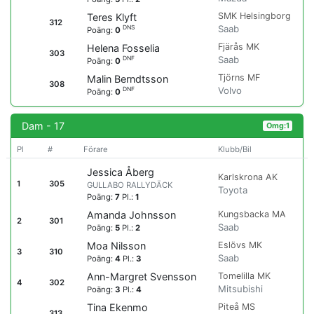
SMK Helsingborg
Teres Klyft
312
Saab
DNS
Poäng:
0
Fjärås MK
Helena Fosselia
303
Saab
DNF
Poäng:
0
Tjörns MF
Malin Berndtsson
308
Volvo
DNF
Poäng:
0
Dam - 17
Omg:1
Pl
#
Förare
Klubb/Bil
Jessica Åberg
Karlskrona AK
1
305
GULLABO RALLYDÄCK
Toyota
Poäng:
7
Pl.:
1
Kungsbacka MA
Amanda Johnsson
2
301
Saab
Poäng:
5
Pl.:
2
Eslövs MK
Moa Nilsson
3
310
Saab
Poäng:
4
Pl.:
3
Tomelilla MK
Ann-Margret Svensson
4
302
Mitsubishi
Poäng:
3
Pl.:
4
Piteå MS
Tina Ekenmo
313