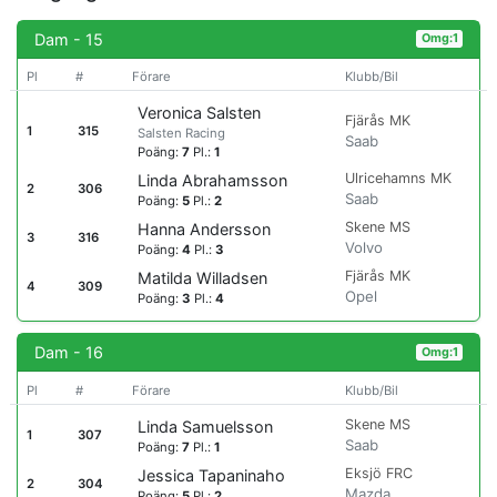
Dam - 15
Omg:1
Pl
#
Förare
Klubb/Bil
Veronica Salsten
Fjärås MK
1
315
Salsten Racing
Saab
Poäng:
7
Pl.:
1
Ulricehamns MK
Linda Abrahamsson
2
306
Saab
Poäng:
5
Pl.:
2
Skene MS
Hanna Andersson
3
316
Volvo
Poäng:
4
Pl.:
3
Fjärås MK
Matilda Willadsen
4
309
Opel
Poäng:
3
Pl.:
4
Dam - 16
Omg:1
Pl
#
Förare
Klubb/Bil
Skene MS
Linda Samuelsson
1
307
Saab
Poäng:
7
Pl.:
1
Eksjö FRC
Jessica Tapaninaho
2
304
Mazda
Poäng:
5
Pl.:
2