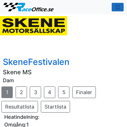
SkeneFestivalen
Skene MS
Dam
1
2
3
4
5
Finaler
Resultatlista
Startlista
Heatindelning:
Omgång:1