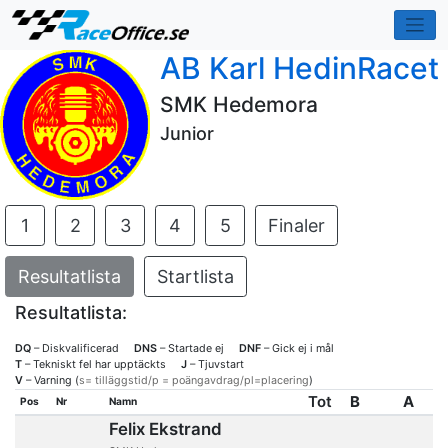
AB Karl HedinRacet
SMK Hedemora
Junior
1
2
3
4
5
Finaler
Resultatlista
Startlista
Resultatlista:
DQ
– Diskvalificerad
DNS
– Startade ej
DNF
– Gick ej i mål
T
– Tekniskt fel har upptäckts
J
– Tjuvstart
V
– Varning (
s= tilläggstid/p = poängavdrag/pl=placering
)
Tot
B
A
Pos
Nr
Namn
Felix Ekstrand