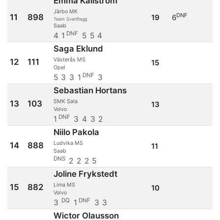
Emma Källström
Järbo MK
DNF
11
898
19
6
Team Svartflagg
Saab
DNF
4
1
5
5
4
Saga Eklund
Västerås MS
12
111
15
Opel
DNF
5
3
3
1
3
Sebastian Hortans
SMK Sala
13
103
13
Volvo
DNF
1
3
4
3
2
Niilo Pakola
Ludvika MS
14
888
11
Saab
DNS
2
2
2
5
Joline Frykstedt
Lima MS
15
882
10
Volvo
DQ
DNF
3
1
3
3
Wictor Olausson