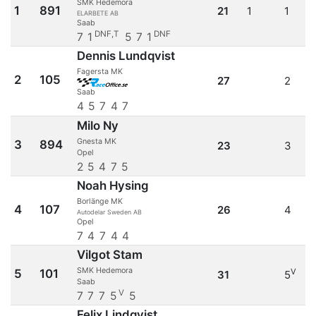
SMK Hedemora
1
891
21
1
1
ELARBETE AB
Saab
DNF,T
DNF
7
1
5
7
1
Dennis Lundqvist
Fagersta MK
2
105
27
2
Saab
4
5
7
4
7
Milo Ny
Gnesta MK
3
894
23
3
Opel
2
5
4
7
5
Noah Hysing
Borlänge MK
4
107
26
4
Autodelar Sweden AB
Opel
7
4
7
4
4
Vilgot Stam
SMK Hedemora
5
101
V
31
5
Saab
V
7
7
7
5
5
Felix Lindqvist