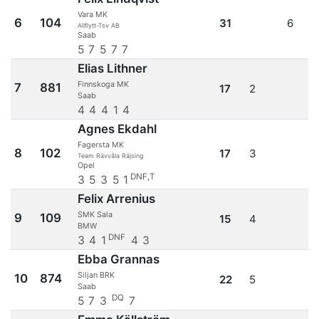
Vara MK
6
104
31
6
Allflytt-Tsv AB
Saab
5
7
5
7
7
Elias Lithner
Finnskoga MK
7
881
17
2
Saab
4
4
4
1
4
Agnes Ekdahl
Fagersta MK
8
102
17
3
Team Rävvåla Räjsing
Opel
DNF,T
3
5
3
5
1
Felix Arrenius
SMK Sala
9
109
15
4
BMW
DNF
3
4
1
4
3
Ebba Grannas
Siljan BRK
10
874
22
5
Saab
DQ
5
7
3
7