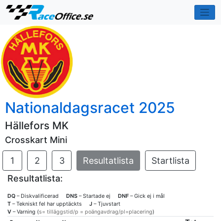
Nationaldagsracet 2025
Hällefors MK
Crosskart Mini
1
2
3
Resultatlista
Startlista
Resultatlista:
DQ
– Diskvalificerad
DNS
– Startade ej
DNF
– Gick ej i mål
T
– Tekniskt fel har upptäckts
J
– Tjuvstart
V
– Varning (
s= tilläggstid/p = poängavdrag/pl=placering
)