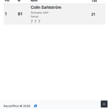
Tot
Pos
Nr
Namn
Colin Sahlström
Östmarks MFF
1
81
21
Ferrari
7
7
7
RaceOffice © 2026