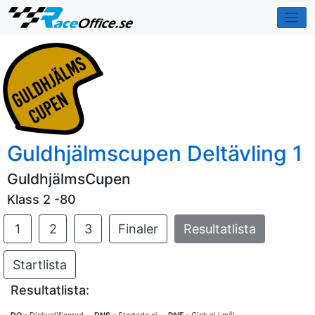
Guldhjälmscupen Deltävling 1
GuldhjälmsCupen
Klass 2 -80
1
2
3
Finaler
Resultatlista
Startlista
Resultatlista: