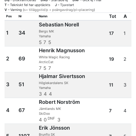
DQ
– Diskvalificerad
DNS
– Startade ej
DNF
– Gick ej i mål
T
– Tekniskt fel har upptäckts
J
– Tjuvstart
V
– Varning (
s= tilläggstid/p = poängavdrag/pl=placering
)
Tot
A
Pos
Nr
Namn
Sebastian Norell
Bergs MK
1
34
17
1
Yamaha
5
7
5
Henrik Magnusson
White Magic Racing
2
69
19
2
ArcticCat
7
5
7
Hjalmar Sivertsson
Höglekardalens SK
3
51
11
3
Yamaha
3
4
4
Robert Norström
Jämtlands MK
4
67
7
4
SkiDoo
DNF
4
0
3
Erik Jönsson
Brunflo SK
5
1107