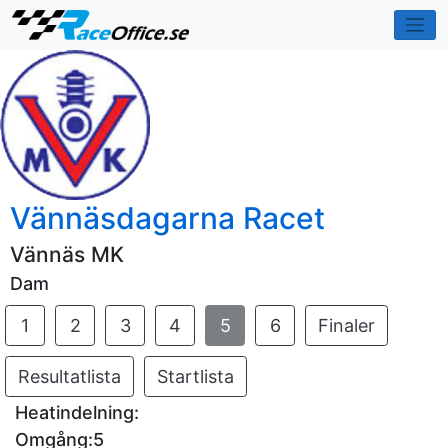
Vännäsdagarna Racet
Vännäs MK
Dam
1
2
3
4
5
6
Finaler
Resultatlista
Startlista
Heatindelning:
Omgång:5