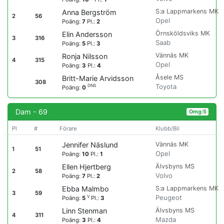
S:a Lappmarkens MK
Anna Bergström
2
56
Opel
Poäng:
7
Pl.:
2
Örnsköldsviks MK
Elin Andersson
3
316
Saab
Poäng:
5
Pl.:
3
Vännäs MK
Ronja Nilsson
4
315
Opel
Poäng:
3
Pl.:
4
Åsele MS
Britt-Marie Arvidsson
308
Toyota
DNS
Poäng:
0
Dam - 69
Omg:5
Pl
#
Förare
Klubb/Bil
Vännäs MK
Jennifer Näslund
1
51
Opel
Poäng:
10
Pl.:
1
Älvsbyns MS
Ellen Hjertberg
2
58
Volvo
Poäng:
7
Pl.:
2
S:a Lappmarkens MK
Ebba Malmbo
3
59
Peugeot
V
Poäng:
5
Pl.:
3
Älvsbyns MS
Linn Stenman
4
311
Mazda
Poäng:
3
Pl.:
4