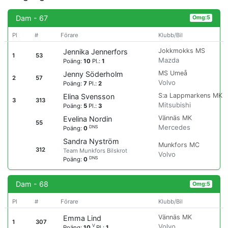
Dam - 67
Omg:5
Pl
#
Förare
Klubb/Bil
Jokkmokks MS
Jennika Jennerfors
1
53
Mazda
Poäng:
10
Pl.:
1
MS Umeå
Jenny Söderholm
2
57
Volvo
Poäng:
7
Pl.:
2
S:a Lappmarkens MK
Elina Svensson
3
313
Mitsubishi
Poäng:
5
Pl.:
3
Vännäs MK
Evelina Nordin
55
Mercedes
DNS
Poäng:
0
Sandra Nyström
Munkfors MC
312
Team Munkfors Bilskrot
Volvo
DNS
Poäng:
0
Dam - 68
Omg:5
Pl
#
Förare
Klubb/Bil
Vännäs MK
Emma Lind
1
307
Volvo
V
Poäng:
10
Pl.:
1