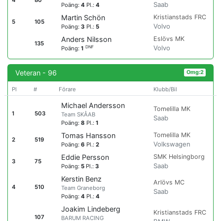
Saab
Poäng:
4
Pl.:
4
Kristianstads FRC
Martin Schön
5
105
Volvo
Poäng:
3
Pl.:
5
Eslövs MK
Anders Nilsson
135
Volvo
DNF
Poäng:
1
Veteran - 96
Omg:2
Pl
#
Förare
Klubb/Bil
Michael Andersson
Tomelilla MK
1
503
Team SKÅAB
Saab
Poäng:
8
Pl.:
1
Tomelilla MK
Tomas Hansson
2
519
Volkswagen
Poäng:
6
Pl.:
2
SMK Helsingborg
Eddie Persson
3
75
Saab
Poäng:
5
Pl.:
3
Kerstin Benz
Arlövs MC
4
510
Team Graneborg
Saab
Poäng:
4
Pl.:
4
Joakim Lindeberg
Kristianstads FRC
107
BARUM RACING