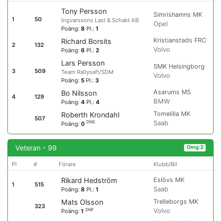
Tony Persson
Simrishamns MK
1
50
Ingvarssons Last & Schakt AB
Opel
Poäng:
8
Pl.:
1
Kristianstads FRC
Richard Borsits
2
132
Volvo
Poäng:
6
Pl.:
2
Lars Persson
SMK Helsingborg
3
509
Team Rallysaft/SDM
Volvo
Poäng:
5
Pl.:
3
Asarums MS
Bo Nilsson
4
129
BMW
Poäng:
4
Pl.:
4
Tomelilla MK
Roberth Krondahl
507
Saab
DNS
Poäng:
0
Veteran - 99
Omg:2
Pl
#
Förare
Klubb/Bil
Eslövs MK
Rikard Hedström
1
515
Saab
Poäng:
8
Pl.:
1
Trelleborgs MK
Mats Olsson
323
Volvo
DNF
Poäng:
1