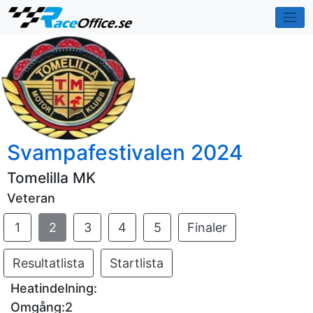
Svampafestivalen 2024
Tomelilla MK
Veteran
1
2
3
4
5
Finaler
Resultatlista
Startlista
Heatindelning:
Omgång:2