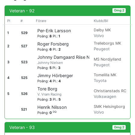
Veteran - 92
Omg:2
Pl
#
Förare
Klubb/Bil
Dalby MK
Per-Erik Larsson
1
529
Volvo
Poäng:
8
Pl.:
1
Trelleborgs MK
Roger Forsberg
2
527
Peugeot
Poäng:
6
Pl.:
2
Johnny Damgaard Riise Nielsen
MS Nordjylland
3
523
Johnny Nielsen
Peugeot
Poäng:
5
Pl.:
3
Tomelilla MK
Jimmy Hörberger
4
525
Toyota
Poäng:
4
Pl.:
4
Tore Borg
Christianstads RC
5
526
V. Vram Racing
Volkswagen
Poäng:
3
Pl.:
5
SMK Helsingborg
Henrik Nilsson
521
Volvo
DQ
Poäng:
0
Veteran - 93
Omg:2