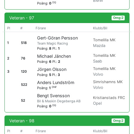
BMW
DQ
Poäng:
0
Veteran - 97
Omg:2
Pl
#
Förare
Klubb/Bil
Gert-Göran Persson
Tomelilla MK
1
518
Team Magic Racing
Mazda
Poäng:
8
Pl.:
1
Tomelilla MK
Michael Jänchen
2
76
Saab
Poäng:
6
Pl.:
2
Tomelilla MK
Jörgen Olsson
3
120
Volvo
Poäng:
5
Pl.:
3
Simrishamns MK
Anders Lundström
522
Volvo
DNF
Poäng:
1
Bengt Svensson
Kristianstads FRC
52
Bil & Maskin Degeberga AB
Opel
DQ
Poäng:
0
Veteran - 98
Omg:2
Pl
#
Förare
Klubb/Bil