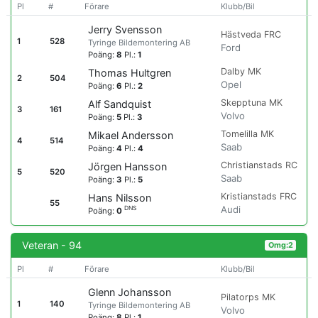
Pl
#
Förare
Klubb/Bil
Jerry Svensson
Hästveda FRC
1
528
Tyringe Bildemontering AB
Ford
Poäng:
8
Pl.:
1
Dalby MK
Thomas Hultgren
2
504
Opel
Poäng:
6
Pl.:
2
Skepptuna MK
Alf Sandquist
3
161
Volvo
Poäng:
5
Pl.:
3
Tomelilla MK
Mikael Andersson
4
514
Saab
Poäng:
4
Pl.:
4
Christianstads RC
Jörgen Hansson
5
520
Saab
Poäng:
3
Pl.:
5
Kristianstads FRC
Hans Nilsson
55
Audi
DNS
Poäng:
0
Veteran - 94
Omg:2
Pl
#
Förare
Klubb/Bil
Glenn Johansson
Pilatorps MK
1
140
Tyringe Bildemontering AB
Volvo
Poäng:
8
Pl.:
1