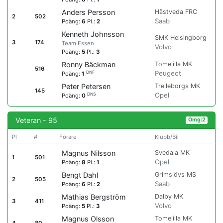
Hästveda FRC
Anders Persson
2
502
Saab
Poäng:
6
Pl.:
2
Kenneth Johnsson
SMK Helsingborg
3
174
Team Essen
Volvo
Poäng:
5
Pl.:
3
Tomelilla MK
Ronny Bäckman
516
Peugeot
DNF
Poäng:
1
Trelleborgs MK
Peter Petersen
145
Opel
DNS
Poäng:
0
Veteran - 95
Omg:2
Pl
#
Förare
Klubb/Bil
Svedala MK
Magnus Nilsson
1
501
Opel
Poäng:
8
Pl.:
1
Grimslövs MS
Bengt Dahl
2
505
Saab
Poäng:
6
Pl.:
2
Dalby MK
Mathias Bergström
3
411
Volvo
Poäng:
5
Pl.:
3
Tomelilla MK
Magnus Olsson
4
80