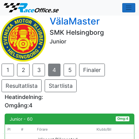
VälaMaster
SMK Helsingborg
Junior
1
2
3
4
5
Finaler
Resultatlista
Startlista
Heatindelning:
Omgång:4
Junior - 60
Omg:4
Pl
#
Förare
Klubb/Bil