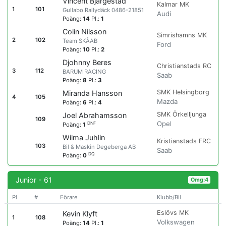
Vincent Bjärgestad
Kalmar MK
1
101
Gullabo Rallydäck 0486-21851
Audi
Poäng:
14
Pl.:
1
Colin Nilsson
Simrishamns MK
2
102
Team SKÅAB
Ford
Poäng:
10
Pl.:
2
Djohnny Beres
Christianstads RC
3
112
BARUM RACING
Saab
Poäng:
8
Pl.:
3
SMK Helsingborg
Miranda Hansson
4
105
Mazda
Poäng:
6
Pl.:
4
SMK Örkelljunga
Joel Abrahamsson
109
Opel
DNF
Poäng:
1
Wilma Juhlin
Kristianstads FRC
103
Bil & Maskin Degeberga AB
Saab
DQ
Poäng:
0
Junior - 61
Omg:4
Pl
#
Förare
Klubb/Bil
Eslövs MK
Kevin Klyft
1
108
Volkswagen
Poäng:
14
Pl.:
1