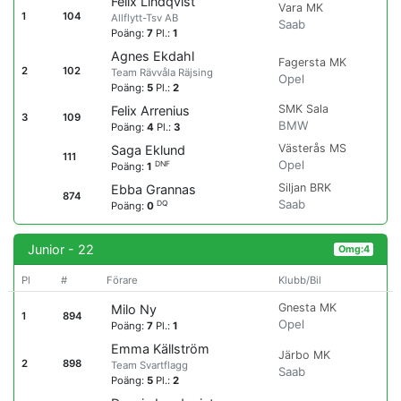
Felix Lindqvist
Vara MK
1
104
Allflytt-Tsv AB
Saab
Poäng:
7
Pl.:
1
Agnes Ekdahl
Fagersta MK
2
102
Team Rävvåla Räjsing
Opel
Poäng:
5
Pl.:
2
SMK Sala
Felix Arrenius
3
109
BMW
Poäng:
4
Pl.:
3
Västerås MS
Saga Eklund
111
Opel
DNF
Poäng:
1
Siljan BRK
Ebba Grannas
874
Saab
DQ
Poäng:
0
Junior - 22
Omg:4
Pl
#
Förare
Klubb/Bil
Gnesta MK
Milo Ny
1
894
Opel
Poäng:
7
Pl.:
1
Emma Källström
Järbo MK
2
898
Team Svartflagg
Saab
Poäng:
5
Pl.:
2