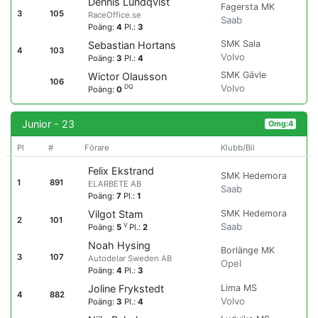
Dennis Lundqvist
Fagersta MK
3
105
RaceOffice.se
Saab
Poäng:
4
Pl.:
3
SMK Sala
Sebastian Hortans
4
103
Volvo
Poäng:
3
Pl.:
4
SMK Gävle
Wictor Olausson
106
Volvo
DQ
Poäng:
0
Junior - 23
Omg:4
Pl
#
Förare
Klubb/Bil
Felix Ekstrand
SMK Hedemora
1
891
ELARBETE AB
Saab
Poäng:
7
Pl.:
1
SMK Hedemora
Vilgot Stam
2
101
Saab
V
Poäng:
5
Pl.:
2
Noah Hysing
Borlänge MK
3
107
Autodelar Sweden AB
Opel
Poäng:
4
Pl.:
3
Lima MS
Joline Frykstedt
4
882
Volvo
Poäng:
3
Pl.:
4