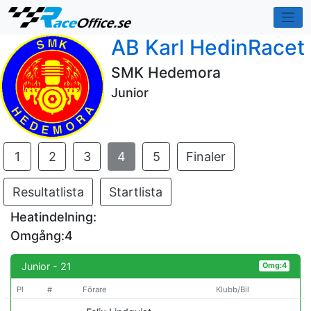
AB Karl HedinRacet
SMK Hedemora
Junior
1
2
3
4
5
Finaler
Resultatlista
Startlista
Heatindelning:
Omgång:4
Junior - 21
Omg:4
Pl
#
Förare
Klubb/Bil