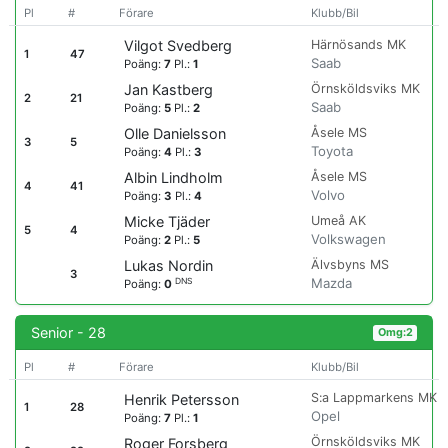
Pl
#
Förare
Klubb/Bil
Härnösands MK
Vilgot Svedberg
1
47
Saab
Poäng:
7
Pl.:
1
Örnsköldsviks MK
Jan Kastberg
2
21
Saab
Poäng:
5
Pl.:
2
Åsele MS
Olle Danielsson
3
5
Toyota
Poäng:
4
Pl.:
3
Åsele MS
Albin Lindholm
4
41
Volvo
Poäng:
3
Pl.:
4
Umeå AK
Micke Tjäder
5
4
Volkswagen
Poäng:
2
Pl.:
5
Älvsbyns MS
Lukas Nordin
3
Mazda
DNS
Poäng:
0
Senior - 28
Omg:2
Pl
#
Förare
Klubb/Bil
S:a Lappmarkens MK
Henrik Petersson
1
28
Opel
Poäng:
7
Pl.:
1
Örnsköldsviks MK
Roger Forsberg