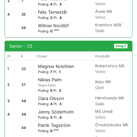
3
7
Volvo
Poäng:
4
Pl.:
3
Åsele MS
Felix Ternestål
4
35
Volvo
Poäng:
3
Pl.:
4
Kramfors MSK
Wilmer Nordlöf
26
Saab
DNS
Poäng:
0
Senior - 25
Omg:2
Pl
#
Förare
Klubb/Bil
Robertsfors MS
Magnus Koistinen
1
33
Volvo
Poäng:
7
Pl.:
1
Niklas Palm
Ilsbo MK
2
27
Team Palm
Opel
Poäng:
5
Pl.:
2
Härnösands MK
Clara Olsson
3
48
Saab
Poäng:
4
Pl.:
3
MS Umeå
Jenny Söderholm
4
49
Volvo
Poäng:
3
Pl.:
4
Örnsköldsviks MK
Patrik Tegström
46
Volvo
DNS
Poäng:
0