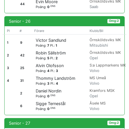
Örnsköldsviks MK
Evin Moore
44
Saab
DNS
Poäng:
0
Senior - 26
Omg:2
Pl
#
Förare
Klubb/Bil
Örnsköldsviks MK
Victor Sandlund
1
9
Mitsubishi
Poäng:
7
Pl.:
1
Örnsköldsviks MK
Robin Sällström
2
42
Opel
Poäng:
5
Pl.:
2
S:a Lappmarkens MK
Alvin Olofsson
3
25
Volvo
Poäng:
4
Pl.:
3
MS Umeå
Thommy Landström
4
31
Volvo
Poäng:
3
Pl.:
4
Kramfors MSK
Daniel Nordin
2
Opel
DNS
Poäng:
0
Åsele MS
Sigge Ternestål
6
Volvo
DNS
Poäng:
0
Senior - 27
Omg:2