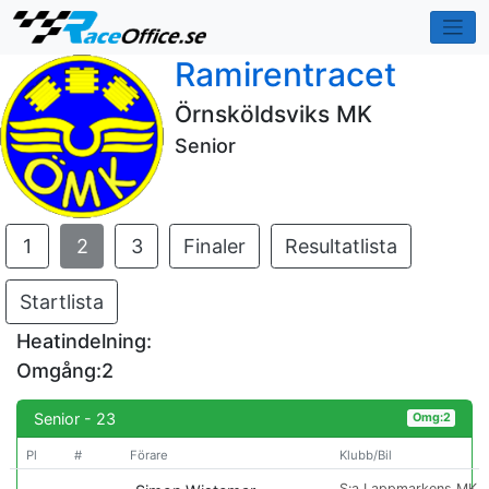
Ramirentracet
Örnsköldsviks MK
Senior
1
2
3
Finaler
Resultatlista
Startlista
Heatindelning:
Omgång:2
Senior - 23
Omg:2
Pl
#
Förare
Klubb/Bil
S:a Lappmarkens MK