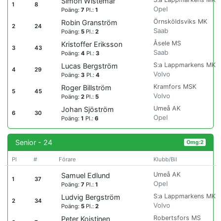
Simon Wistemar
1
8
Opel
Poäng:
7
Pl.:
1
Örnsköldsviks MK
Robin Granström
2
24
Saab
Poäng:
5
Pl.:
2
Åsele MS
Kristoffer Eriksson
3
43
Saab
Poäng:
4
Pl.:
3
S:a Lappmarkens MK
Lucas Bergström
4
29
Volvo
Poäng:
3
Pl.:
4
Kramfors MSK
Roger Billström
5
45
Volvo
Poäng:
2
Pl.:
5
Umeå AK
Johan Sjöström
6
30
Opel
Poäng:
1
Pl.:
6
Senior - 24
Omg:2
Pl
#
Förare
Klubb/Bil
Umeå AK
Samuel Edlund
1
37
Opel
Poäng:
7
Pl.:
1
S:a Lappmarkens MK
Ludvig Bergström
2
34
Volvo
Poäng:
5
Pl.:
2
Robertsfors MS
Peter Koistinen