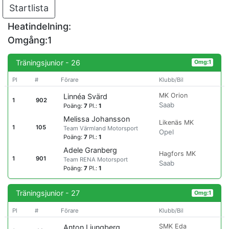
Startlista
Heatindelning:
Omgång:1
Träningsjunior - 26
Omg:1
Pl
#
Förare
Klubb/Bil
MK Orion
Linnéa Svärd
1
902
Saab
Poäng:
7
Pl.:
1
Melissa Johansson
Likenäs MK
1
105
Team Värmland Motorsport
Opel
Poäng:
7
Pl.:
1
Adele Granberg
Hagfors MK
1
901
Team RENA Motorsport
Saab
Poäng:
7
Pl.:
1
Träningsjunior - 27
Omg:1
Pl
#
Förare
Klubb/Bil
SMK Eda
Anton Ljungberg