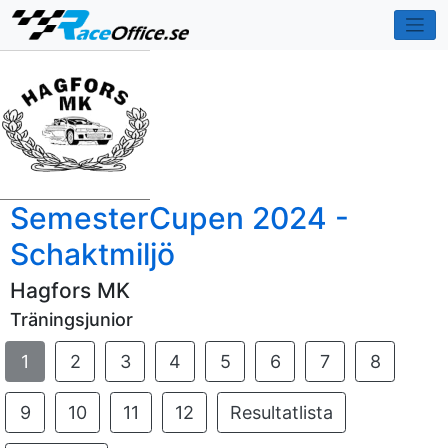
SemesterCupen 2024 -
Schaktmiljö
Hagfors MK
Träningsjunior
1
2
3
4
5
6
7
8
9
10
11
12
Resultatlista