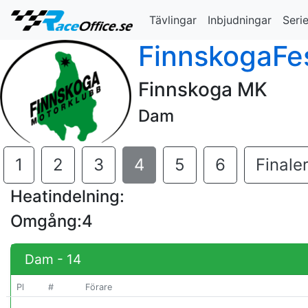
Tävlingar
Inbjudningar
Serie
FinnskogaFe
Finnskoga MK
Dam
1
2
3
4
5
6
Finale
Heatindelning:
Omgång:4
Dam - 14
Pl
#
Förare