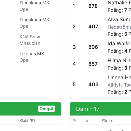
Nathalie 
Finnskoga MK
1
878
Opel
Poäng:
7
P
Alva Sun
Finnskoga MK
Opel
2
407
Hedströms
Poäng:
5
P
KNA Solør
Mitsubishi
Ida Walfr
3
896
Poäng:
4
P
Likenäs MK
Opel
Hilma Nil
4
857
Poäng:
3
P
Linnea H
5
403
Allflytt-Ts
Poäng:
2
P
Dam - 17
Omg:4
Klubb/Bil
Pl
#
Förare