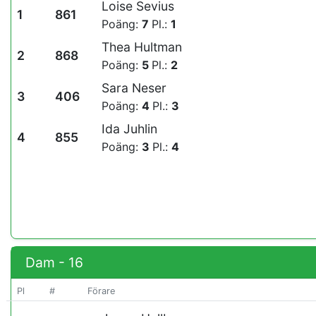
Loise Sevius
1
861
Poäng:
7
Pl.:
1
Thea Hultman
2
868
Poäng:
5
Pl.:
2
Sara Neser
3
406
Poäng:
4
Pl.:
3
Ida Juhlin
4
855
Poäng:
3
Pl.:
4
Dam - 16
Pl
#
Förare