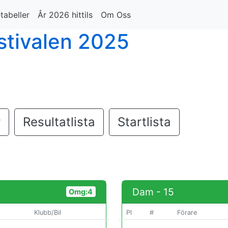
tabeller
År 2026 hittils
Om Oss
stivalen 2025
r
Resultatlista
Startlista
Dam - 15
Omg:4
Klubb/Bil
Pl
#
Förare