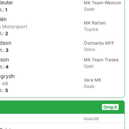
Reuter
MK Team Westom
Saab
l.:
1
dén
MK Ratten
 Motorsport
Toyota
l.:
2
idson
Östmarks MFF
Volvo
l.:
3
sson
MK Team Treske
Opel
l.:
4
agrydh
Vara MK
v AB
Saab
l.:
5
Omg:4
Klubb/Bil